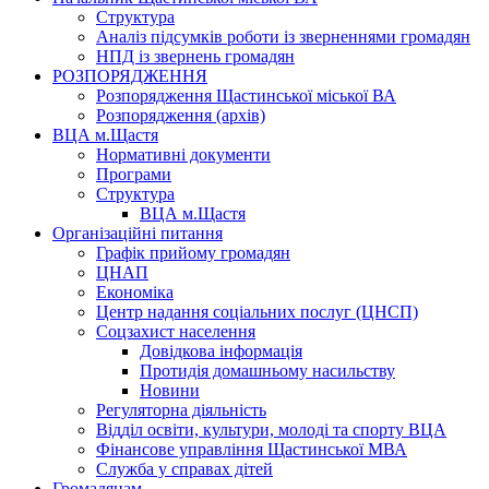
Структура
Аналіз підсумків роботи із зверненнями громадян
НПД із звернень громадян
РОЗПОРЯДЖЕННЯ
Розпорядження Щастинської міської ВА
Розпорядження (архів)
ВЦА м.Щастя
Нормативні документи
Програми
Структура
ВЦА м.Щастя
Організаційні питання
Графік прийому громадян
ЦНАП
Економіка
Центр надання соціальних послуг (ЦНСП)
Соцзахист населення
Довідкова інформація
Протидія домашньому насильству
Новини
Регуляторна діяльність
Відділ освіти, культури, молоді та спорту ВЦА
Фінансове управління Щастинської МВА
Служба у справах дітей
Громадянам