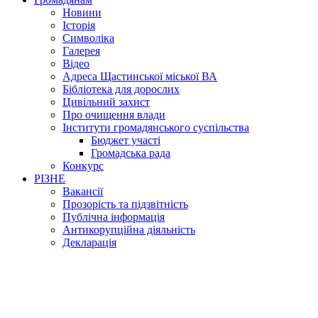
Новини
Історія
Символіка
Галерея
Відео
Адреса Щастинської міської ВА
Бібліотека для дорослих
Цивільний захист
Про очищення влади
Інститути громадянського суспільства
Бюджет участі
Громадська рада
Конкурс
РІЗНЕ
Вакансії
Прозорість та підзвітність
Публічна інформація
Антикорупційна діяльність
Декларація