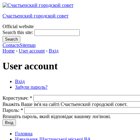
Счастьенский городской совет
Official website
Search this site:
Contacts
Sitemap
Home
›
User account
›
Вхід
User account
Вхід
Забули пароль?
Користувач:
*
Вкажіть Ваше ім'я на сайті Счастьенский городской совет.
Пароль:
*
Впишіть пароль, який відповідає вашому логінові.
Головна
Начальник Щастинської міської ВА