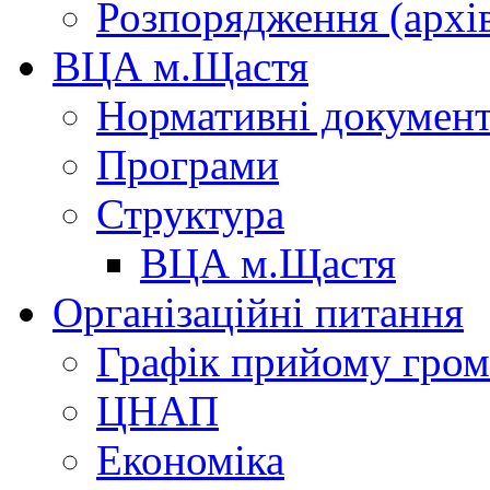
Розпорядження (архі
ВЦА м.Щастя
Нормативні докумен
Програми
Структура
ВЦА м.Щастя
Організаційні питання
Графік прийому гро
ЦНАП
Економіка