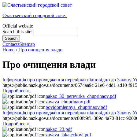
Счастьенский городской совет
Official website
Search this site:
Contacts
Sitemap
Home
›
Про очищення влади
Про очищення влади
Інформація про проходження перевірки відповідно до Закону
https://public.nazk.gov.ua/documents/0674aa9c-21e6-4dd1-ad10-f91
Подробнее ››
nakaz_30_perevirka_chuprinaov.pdf
zayava_chuprinaov.pdf
povidomlennya_chuprinaov.pdf
Інформація про проходження перевірки відповідно до Закон
https://public.nazk.gov.ua/documents/c80fc9f1-389c-4a70-81cc-900
Подробнее ››
nakaz_23.pdf
zayava_lakateckoyi.pdf