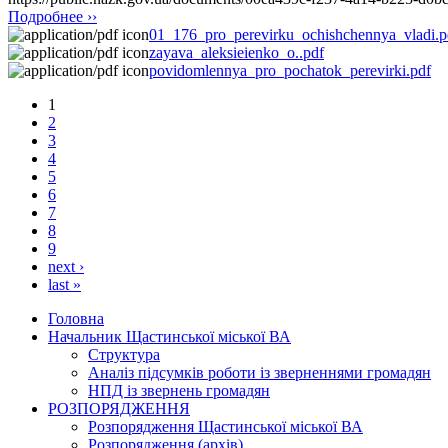
Подробнее ››
01_176_pro_perevirku_ochishchennya_vladi.p
zayava_aleksieienko_o..pdf
povidomlennya_pro_pochatok_perevirki.pdf
1
2
3
4
5
6
7
8
9
next ›
last »
Головна
Начальник Щастинської міської ВА
Структура
Аналіз підсумків роботи із зверненнями громадян
НПД із звернень громадян
РОЗПОРЯДЖЕННЯ
Розпорядження Щастинської міської ВА
Розпорядження (архів)