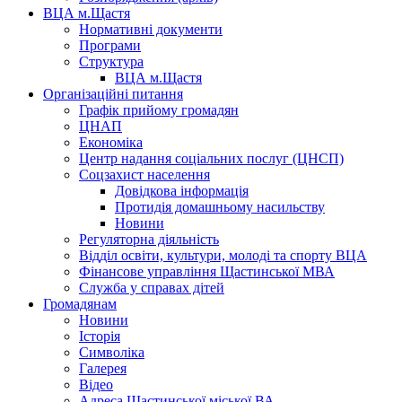
ВЦА м.Щастя
Нормативні документи
Програми
Структура
ВЦА м.Щастя
Організаційні питання
Графік прийому громадян
ЦНАП
Економіка
Центр надання соціальних послуг (ЦНСП)
Соцзахист населення
Довідкова інформація
Протидія домашньому насильству
Новини
Регуляторна діяльність
Відділ освіти, культури, молоді та спорту ВЦА
Фінансове управління Щастинської МВА
Служба у справах дітей
Громадянам
Новини
Історія
Символіка
Галерея
Відео
Адреса Щастинської міської ВА