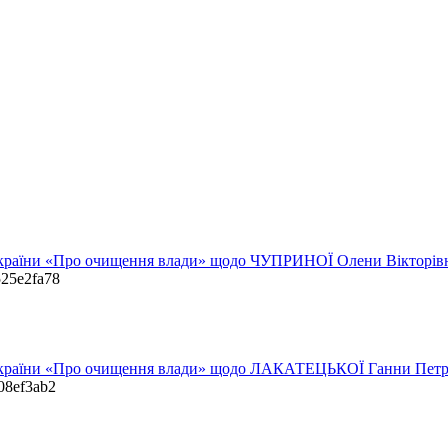
 України «Про очищення влади» щодо ЧУПРИНОЇ Олени Вікторів
525e2fa78
у України «Про очищення влади» щодо ЛАКАТЕЦЬКОЇ Ганни Петр
008ef3ab2