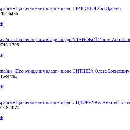
 України «Про очищення влади» щодо ШИРКІНОЇ Лії Юріївни
0a70c9b48b
df
 України «Про очищення влади» щодо УЛАНОВОЇ Ганни Анатолії
50740a1706
df
 України «Про очищення влади» щодо СИТНІКА Олега Борисович
f16ce7fe5
df
у України «Про очищення влади» щодо СИДОРЧУКА Анатолія Сте
9791820f70
df