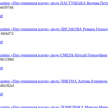
ну України «Про очищення влади» щодо ПАСТУШАКА Вадима Пет
b7eb59744
df
у України «Про очищення влади» щодо ЛИСАКОВА Романа Геннад
1fdefaf72
df
України «Про очищення влади» щодо ЄМЕЦЬ Наталії Геннадіївни
19fc539bf
df
 України «Про очищення влади» щодо ДИКУНА Артема Ігоревича
1dfa182a1
df
ну України «Про очищення влади» щодо ДЕМИДЮКА Миколи Мик