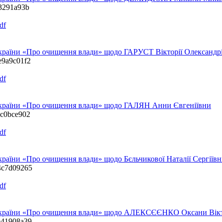
33291a93b
df
України «Про очищення влади» щодо ГАРУСТ Вікторії Олександр
1e9a9c01f2
df
 України «Про очищення влади» щодо ГАЛЯН Анни Євгеніївни
8c0bce902
df
країни «Про очищення влади» щодо Бєльчикової Наталії Сергіїв
24c7d09265
df
у України «Про очищення влади» щодо АЛЕКСЄЄНКО Оксани Вік
be41908a39