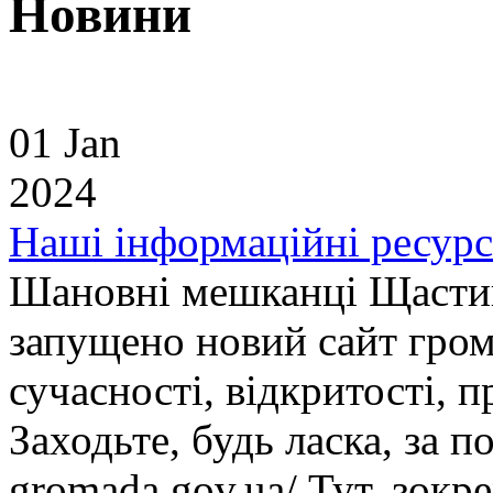
Новини
01 Jan
2024
Наші інформаційні ресур
Шановні мешканці Щастин
запущено новий сайт гром
сучасності, відкритості, п
Заходьте, будь ласка, за п
gromada.gov.ua/ Тут, зокр