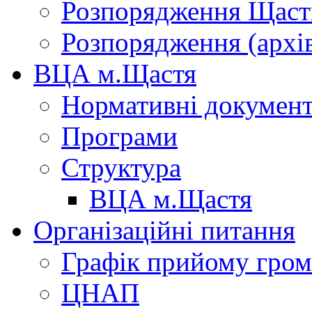
Розпорядження Щасти
Розпорядження (архі
ВЦА м.Щастя
Нормативні докумен
Програми
Структура
ВЦА м.Щастя
Організаційні питання
Графік прийому гро
ЦНАП