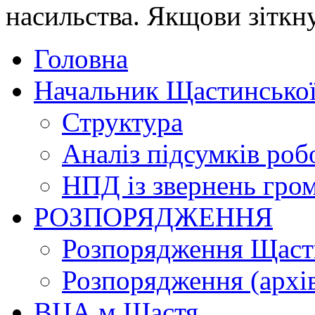
насильства. Якщови зіткну
Головна
Начальник Щастинської
Структура
Аналіз підсумків роб
НПД із звернень гро
РОЗПОРЯДЖЕННЯ
Розпорядження Щасти
Розпорядження (архі
ВЦА м.Щастя