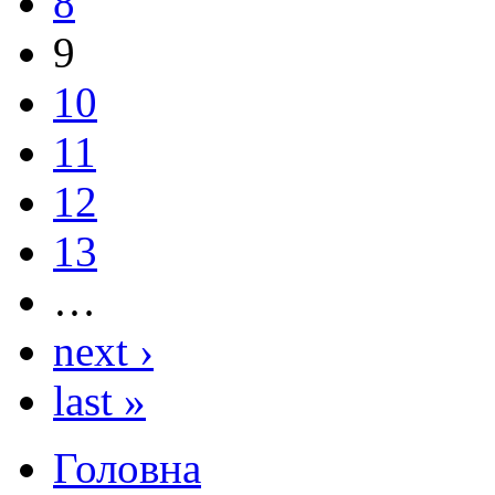
8
9
10
11
12
13
…
next ›
last »
Головна