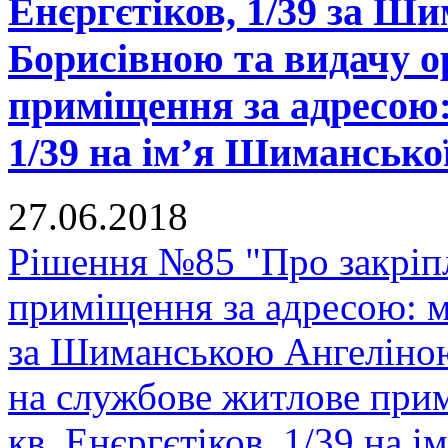
Енєргєтіков, 1/39 за Ш
Борисівною та видачу о
приміщення за адресою: 
1/39 на ім’я Шимансько
27.06.2018
Рішення №85 "Про закріп
приміщення за адресою: м.
за Шиманською Ангеліною
на службове житлове прим
кв. Енєргєтіков, 1/39 на 