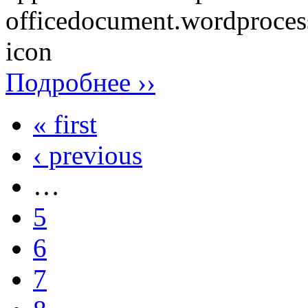
Подробнее ››
« first
‹ previous
…
5
6
7