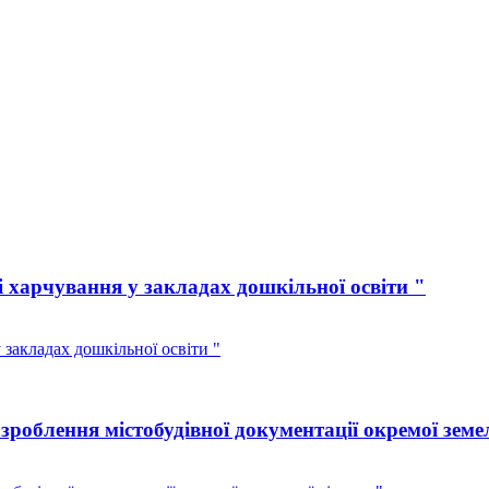
 харчування у закладах дошкільної освіти "
закладах дошкільної освіти "
роблення містобудівної документації окремої земе