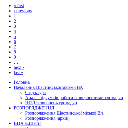
« first
‹ previous
1
2
3
4
5
6
7
8
9
…
next ›
last »
Головна
Начальник Щастинської міської ВА
Структура
Аналіз підсумків роботи із зверненнями громадян
НПД із звернень громадян
РОЗПОРЯДЖЕННЯ
Розпорядження Щастинської міської ВА
Розпорядження (архів)
ВЦА м.Щастя