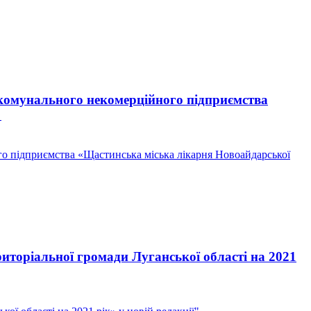
комунального некомерційного підприємства
"
о підприємства «Щастинська міська лікарня Новоайдарської
торіальної громади Луганської області на 2021