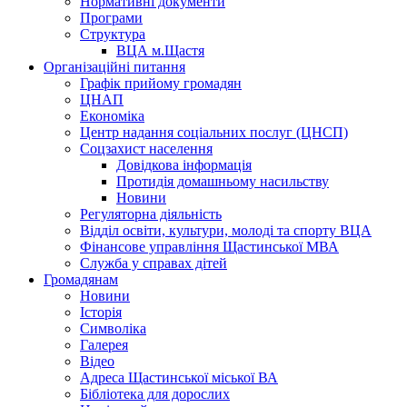
Нормативні документи
Програми
Структура
ВЦА м.Щастя
Організаційні питання
Графік прийому громадян
ЦНАП
Економіка
Центр надання соціальних послуг (ЦНСП)
Соцзахист населення
Довідкова інформація
Протидія домашньому насильству
Новини
Регуляторна діяльність
Відділ освіти, культури, молоді та спорту ВЦА
Фінансове управління Щастинської МВА
Служба у справах дітей
Громадянам
Новини
Історія
Символіка
Галерея
Відео
Адреса Щастинської міської ВА
Бібліотека для дорослих