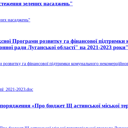
стеження зелених насаджень"
них насаджень"
ної Програми розвитку га фінансової підтримки 
нної ради Луганської області" на 2021-2023 роки
розвитку га фінансової підтримки комунального некомерційног
hml_2021-2023.doc
орядження «Про бюджет Щ астинської міської тери