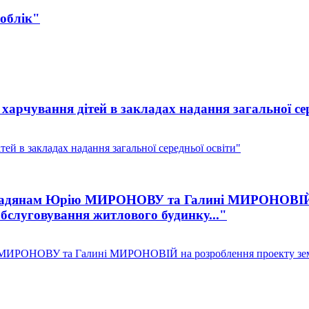
облік"
арчування дітей в закладах надання загальної сер
ей в закладах надання загальної середньої освіти"
омадянам Юрію МИРОНОВУ та Галині МИРОНОВІЙ н
обслуговування житлового будинку..."
МИРОНОВУ та Галині МИРОНОВІЙ на розроблення проекту земле