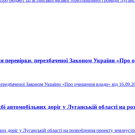
 бюджет Щ астинської міської територіальної громади Лугансько
 перевірки, передбаченої Законом України «Про о
ередбаченої Законом України «Про очищення влади» від 16.09.2
 автомобільних доріг у Луганській області на ро
х доріг у Луганській області на розроблення проекту землеустр