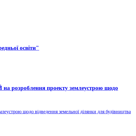
едньої освіти"
а розроблення проекту землеустрою щодо
устрою щодо відведення земельної ділянки для будівництва