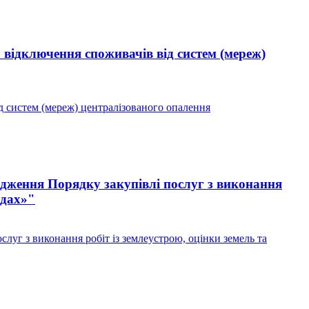
 відключення споживачів від систем (мереж)
д систем (мереж) централізованого опалення
дження Порядку закупівлі послуг з виконання
адах»"
уг з виконання робіт із землеустрою, оцінки земель та