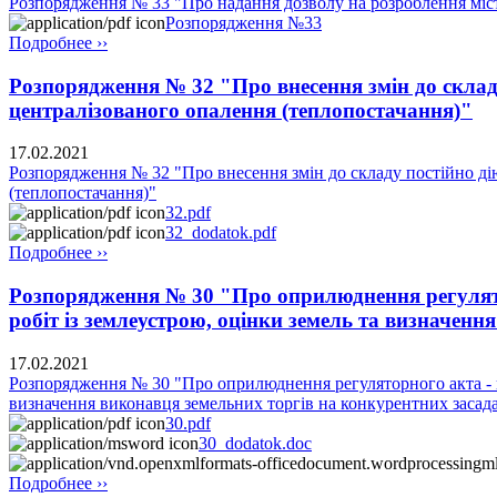
Розпорядження № 33 "Про надання дозволу на розроблення місто
Розпорядження №33
Подробнее ››
Розпорядження № 32 "Про внесення змін до складу
централізованого опалення (теплопостачання)"
17.02.2021
Розпорядження № 32 "Про внесення змін до складу постійно дію
(теплопостачання)"
32.pdf
32_dodatok.pdf
Подробнее ››
Розпорядження № 30 "Про оприлюднення регулято
робіт із землеустрою, оцінки земель та визначен
17.02.2021
Розпорядження № 30 "Про оприлюднення регуляторного акта - п
визначення виконавця земельних торгів на конкурентних засад
30.pdf
30_dodatok.doc
Подробнее ››