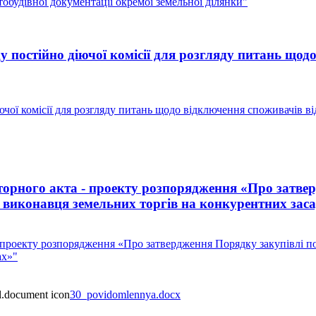
будівної документації окремої земельної ділянки"
 постійно діючої комісії для розгляду питань щодо
чої комісії для розгляду питань щодо відключення споживачів ві
рного акта - проекту розпорядження «Про затвер
ня виконавця земельних торгів на конкурентних зас
роекту розпорядження «Про затвердження Порядку закупівлі посл
ах»"
30_povidomlennya.docx