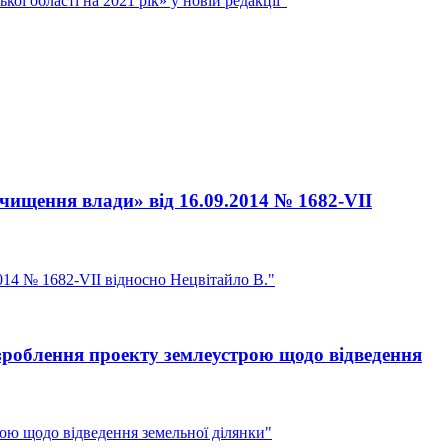
ї області на 2021 рік» у новій редакції"
чищення влади» від 16.09.2014 № 1682-VII
014 № 1682-VII відносно Нецвітайло В."
зроблення проекту землеустрою щодо відведення
ою щодо відведення земельної ділянки"