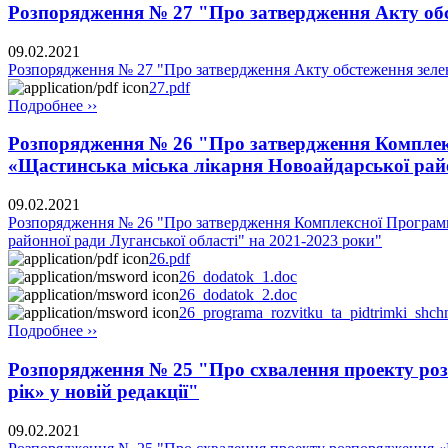
Розпорядження № 27 "Про затвердження Акту об
09.02.2021
Розпорядження № 27 "Про затвердження Акту обстеження зеле
27.pdf
Подробнее ››
Розпорядження № 26 "Про затвердження Комплекс
«Щастинська міська лікарня Новоайдарської райо
09.02.2021
Розпорядження № 26 "Про затвердження Комплексної Програми 
районної ради Луганської області" на 2021-2023 роки"
26.pdf
26_dodatok_1.doc
26_dodatok_2.doc
26_programa_rozvitku_ta_pidtrimki_shc
Подробнее ››
Розпорядження № 25 "Про схвалення проекту розп
рік» у новій редакції"
09.02.2021