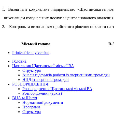
1. Визначити комунальне підприємство «Щастинська теплова
виконавцем комунальних послуг з централізованого опалення т
2. Контроль за виконанням прийнятого рішення покласти на з
Міський голова В.Л. Жи
Printer-friendly version
Головна
Начальник Щастинської міської ВА
Структура
Аналіз підсумків роботи із зверненнями громадян
НПД із звернень громадян
РОЗПОРЯДЖЕННЯ
Розпорядження Щастинської міської ВА
Розпорядження (архів)
ВЦА м.Щастя
Нормативні документи
Програми
Структура