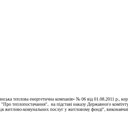
еплова енергетична компанія» № 06 від 01.08.2011 р., керу
 "Про теплопостачання", на підставі наказу Державного комітет
ця житлово-комунальних послуг у житловому фонді", виконавчий