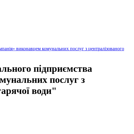
мпанія» виконавцем комунальних послуг з централізованого
ального підприємства
мунальних послуг з
гарячої води"