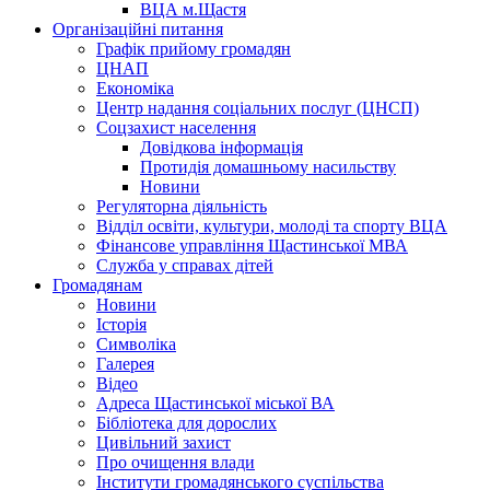
ВЦА м.Щастя
Організаційні питання
Графік прийому громадян
ЦНАП
Економіка
Центр надання соціальних послуг (ЦНСП)
Соцзахист населення
Довідкова інформація
Протидія домашньому насильству
Новини
Регуляторна діяльність
Відділ освіти, культури, молоді та спорту ВЦА
Фінансове управління Щастинської МВА
Служба у справах дітей
Громадянам
Новини
Історія
Символіка
Галерея
Відео
Адреса Щастинської міської ВА
Бібліотека для дорослих
Цивільний захист
Про очищення влади
Інститути громадянського суспільства