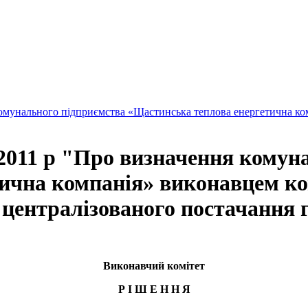
комунального підприємства «Щастинська теплова енергетична ко
.2011 р "Про визначення комун
ична компанія» виконавцем ко
 централізованого постачання 
Виконавчий комітет
Р І Ш Е Н Н Я