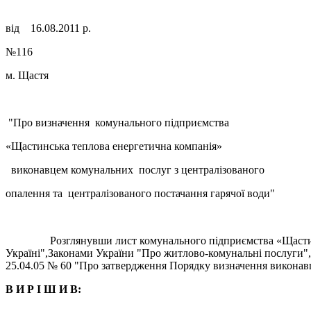
від 16.08.2011 р.
№116
м. Щастя
"Про визначення комунального підприємства
«Щастинська теплова енергетична компанія»
виконавцем комунальних послуг з централізованого
опалення та централізованого постачання гарячої води"
Розглянувши лист комунального підприємства «Щастинська т
Україні",Законами України "Про житлово-комунальні послуги",
25.04.05 № 60 "Про затвердження Порядку визначення виконав
В И Р І Ш И В: