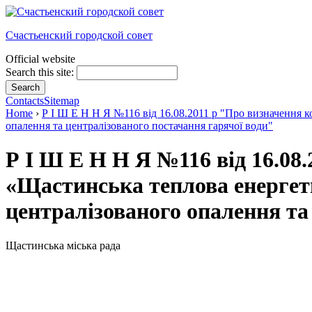
Счастьенский городской совет
Official website
Search this site:
Contacts
Sitemap
Home
›
Р І Ш Е Н Н Я №116 від 16.08.2011 р "Про визначення 
опалення та централізованого постачання гарячої води"
Р І Ш Е Н Н Я №116 від 16.08
«Щастинська теплова енергет
централізованого опалення та
Щастинська міська рада