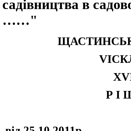
садівництва в садо
……"
ЩАСТИНСЬК
VI
СК
Х
V
Р І 
від 25.10.2011р.