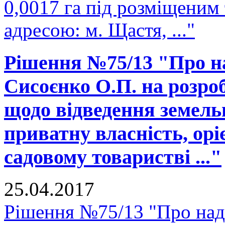
0,0017 га під розміщеним
адресою: м. Щастя, ..."
Рішення №75/13 "Про н
Сисоєнко О.П. на розро
щодо відведення земельно
приватну власність, ор
садовому товаристві ..."
25.04.2017
Рішення №75/13 "Про над