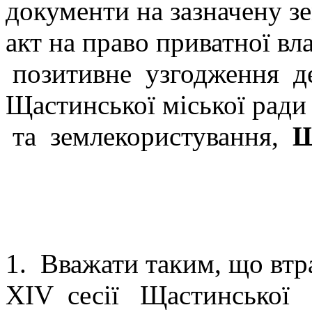
документи на зазначену з
акт на право приватної вл
позитивне узгодження деп
Щастинської міської ради 
та землекористування,
Щ
В И Р І 
1. Вважати таким, що вт
ХIV сесії Щастинської