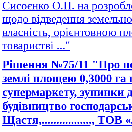
Сисоєнко О.П. на розробл
щодо відведення земельної
власність, орієнтовною п
товаристві ..."
Рішення №75/11 "Про п
землі площею 0,3000 га 
супермаркету, зупинки 
будівництво господарськ
Щастя,................., ТО