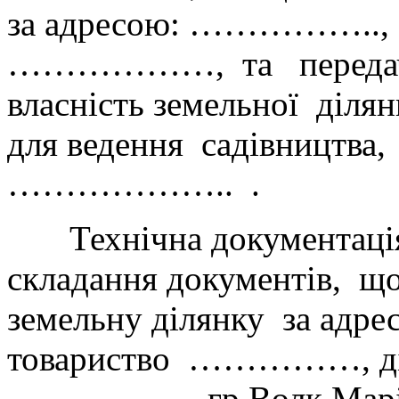
за адресою: …………….., 
………………, та передачу 
власність земельної діля
для ведення садівництва,
……………….. .
Технічна документація 
складання документів, що
земельну ділянку за адр
товариство ……………, діля
……………. гр.Волк Марії 