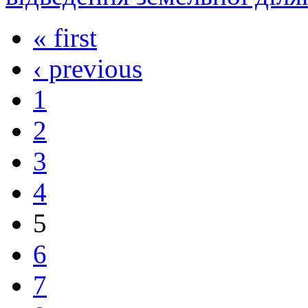
« first
‹ previous
1
2
3
4
5
6
7