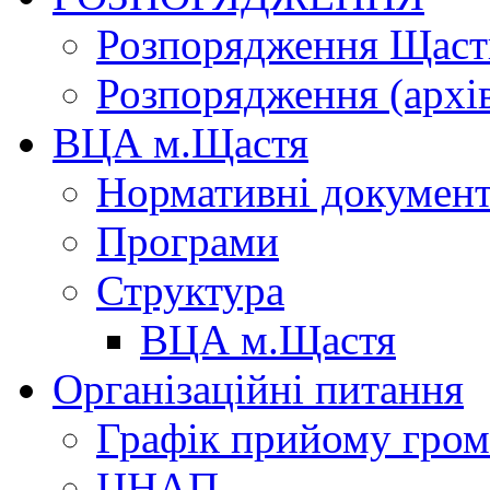
Розпорядження Щасти
Розпорядження (архі
ВЦА м.Щастя
Нормативні докумен
Програми
Структура
ВЦА м.Щастя
Організаційні питання
Графік прийому гро
ЦНАП