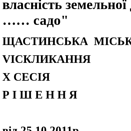
власність земельної
…… садо"
ЩАСТИНСЬКА МІСЬК
VI
СКЛИКАННЯ
Х
СЕСІЯ
Р І Ш Е Н Н Я
від 25.
10
.2011р.