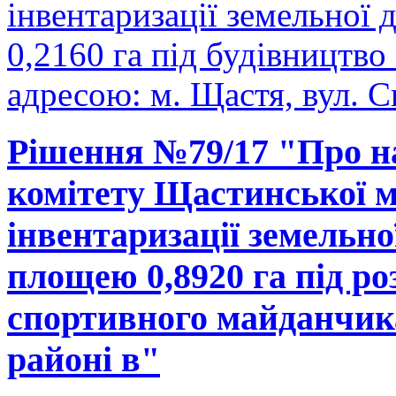
інвентаризації земельної
0,2160 га під будівництво
адресою: м. Щастя, вул. С
Рішення №79/17 "Про н
комітету Щастинської м
інвентаризації земельно
площею 0,8920 га під р
спортивного майданчика
районі в"