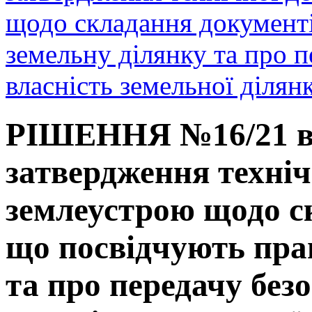
щодо складання документі
земельну ділянку та про п
власність земельної діля
РІШЕННЯ №16/21 від
затвердження техніч
землеустрою щодо с
що посвідчують пра
та про передачу без