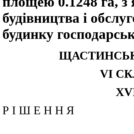
площею 0.1248 га, з я
будівництва і обслу
будинку господарсь
ЩАСТИНСЬК
V
І С
Х
V
Р І Ш Е Н Н Я