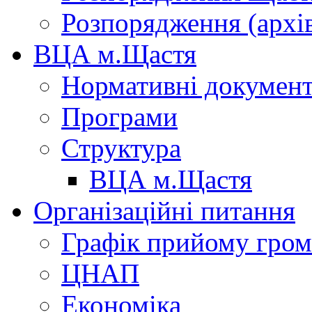
Розпорядження (архі
ВЦА м.Щастя
Нормативні докумен
Програми
Структура
ВЦА м.Щастя
Організаційні питання
Графік прийому гро
ЦНАП
Економіка