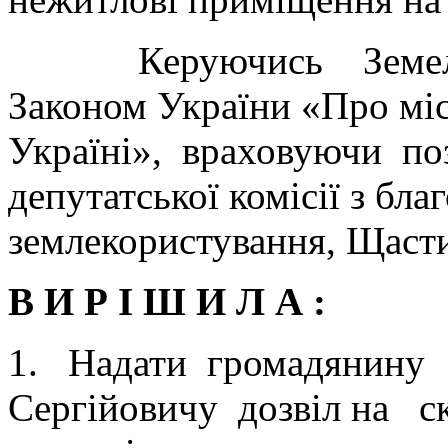
Керуючись Земельни
Законом України «Про мі
Україні», враховуючи по
депутатської комісії з бла
землекористування, Щасти
В И Р І Ш И Л А :
1. Надати громадянину
Сергійовичу дозвіл на с