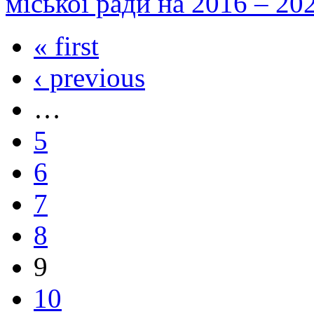
міської ради на 2016 – 20
« first
‹ previous
…
5
6
7
8
9
10