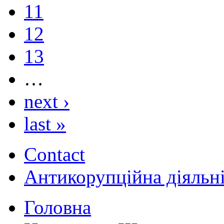
11
12
13
…
next ›
last »
Contact
Антикорупційна діяльн
Головна