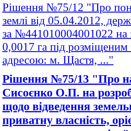
Рішення №75/12 "Про пон
землі від 05.04.2012, держ
за №441010004001022 на 
0,0017 га під розміщеним
адресою: м. Щастя, ..."
Рішення №75/13 "Про н
Сисоєнко О.П. на розро
щодо відведення земельно
приватну власність, ор