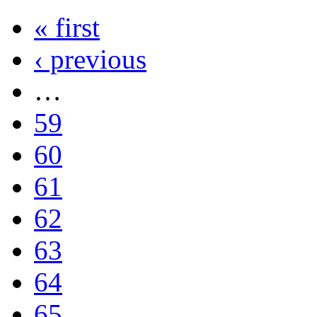
« first
‹ previous
…
59
60
61
62
63
64
65