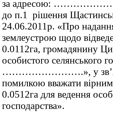
за адресою: ………………… і
до п.1 рішення Щастинськ
24.06.2011р. «Про наданн
землеустрою щодо відвед
0.0112га, громадянину Ци
особистого селянського г
…………………….», у зв’язк
помилкою вважати вірним
0.0512га для ведення осо
господарства».