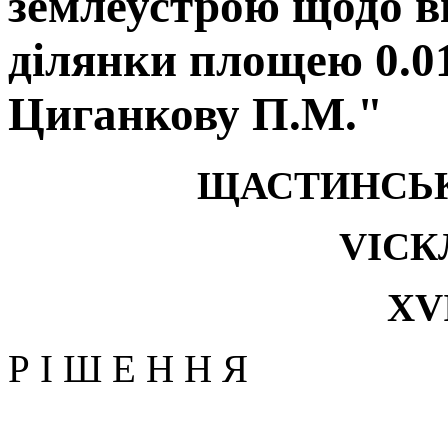
землеустрою щодо в
ділянки площею 0.0
Циганкову П.М."
ЩАСТИНСЬК
VI
СК
Х
V
Р І Ш Е Н Н Я