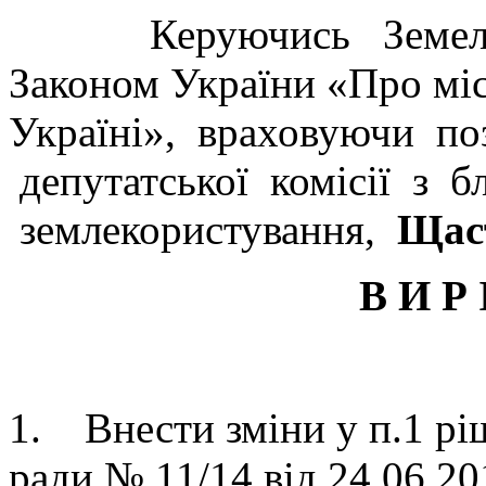
Керуючись Земельни
Законом України «Про міс
Україні», враховуючи по
депутатської комісії з бл
землекористування,
Щаст
В И Р 
1. Внести зміни у п.1 рі
ради № 11/14 від 24.06.2