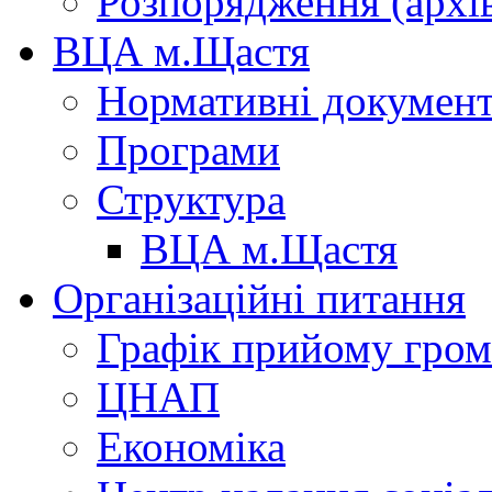
Розпорядження (архі
ВЦА м.Щастя
Нормативні докумен
Програми
Структура
ВЦА м.Щастя
Організаційні питання
Графік прийому гро
ЦНАП
Економіка