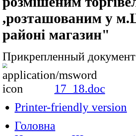
розмішеним торгіве
,розташованим у м.Щ
районі магазин"
Прикрепленный документ
17_18.doc
Printer-friendly version
Головна