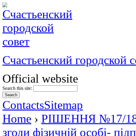
Счастьенский городской с
Official website
Search this site:
Contacts
Sitemap
Home
›
РІШЕННЯ №17/18 в
згоди фізичній особі- пі