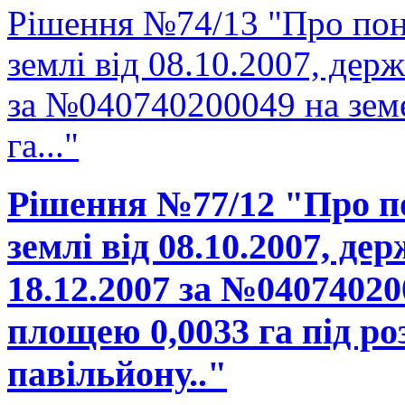
Рішення №74/13 "Про пон
землі від 08.10.2007, держ
за №040740200049 на зем
га..."
Рішення №77/12 "Про п
землі від 08.10.2007, де
18.12.2007 за №04074020
площею 0,0033 га під р
павільйону.."