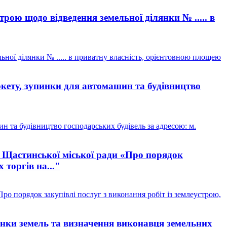
ою щодо відведення земельної ділянки № ..... в
ої ділянки № ..... в приватну власність, орієнтовною площею
кету, зупинки для автомашин та будівництво
 та будівництво господарських будівель за адресою: м.
 Щастинської міської ради «Про порядок
 торгів на..."
о порядок закупівлі послуг з виконання робіт із землеустрою,
цінки земель та визначення виконавця земельних