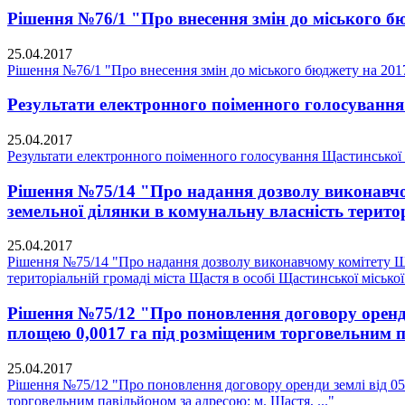
Рішення №76/1 "Про внесення змін до міського бю
25.04.2017
Рішення №76/1 "Про внесення змін до міського бюджету на 2017
Результати електронного поіменного голосування 
25.04.2017
Результати електронного поіменного голосування Щастинської м
Рішення №75/14 "Про надання дозволу виконавчом
земельної ділянки в комунальну власність територ
25.04.2017
Рішення №75/14 "Про надання дозволу виконавчому комітету Ща
територіальній громаді міста Щастя в особі Щастинської міської 
Рішення №75/12 "Про поновлення договору оренди 
площею 0,0017 га під розміщеним торговельним па
25.04.2017
Рішення №75/12 "Про поновлення договору оренди землі від 05.
торговельним павільйоном за адресою: м. Щастя, ..."