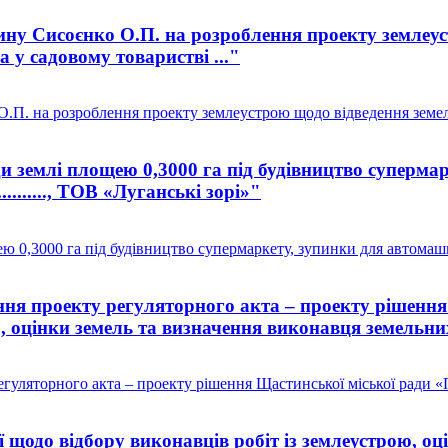
у Сисоєнко О.П. на розроблення проекту землеустр
 у садовому товаристві ..."
П. на розроблення проекту землеустрою щодо відведення земельн
 землі площею 0,3000 га під будівництво супермар
........., ТОВ «Луганські зорі»"
0,3000 га під будівництво супермаркету, зупинки для автомашин
я проекту регуляторного акта – проекту рішення
ю, оцінки земель та визначення виконавця земельних
ляторного акта – проекту рішення Щастинської міської ради «Пр
 щодо відбору виконавців робіт із землеустрою, о