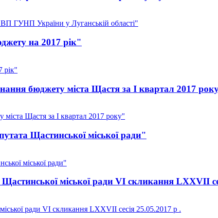
ВП ГУНП України у Луганській області"
джету на 2017 рік"
 рік"
нання бюджету міста Щастя за I квартал 2017 рок
 міста Щастя за I квартал 2017 року"
утата Щастинської міської ради"
ської міської ради"
Щастинської міської ради VI скликання LXXVII сесі
іської ради VI скликання LXXVII сесія 25.05.2017 р .