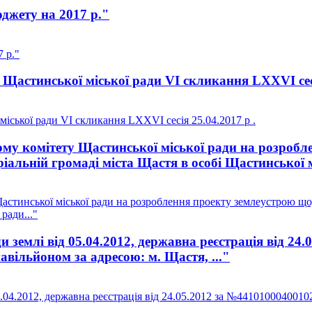
джету на 2017 р."
 р."
Щастинської міської ради VI скликання LXXVI сесі
іської ради VI скликання LXXVI сесія 25.04.2017 р .
у комітету Щастинської міської ради на розробле
іальній громаді міста Щастя в особі Щастинської м
стинської міської ради на розроблення проекту землеустрою щод
ради..."
землі від 05.04.2012, державна реєстрація від 24
вільйоном за адресою: м. Щастя, ..."
04.2012, державна реєстрація від 24.05.2012 за №4410100040010