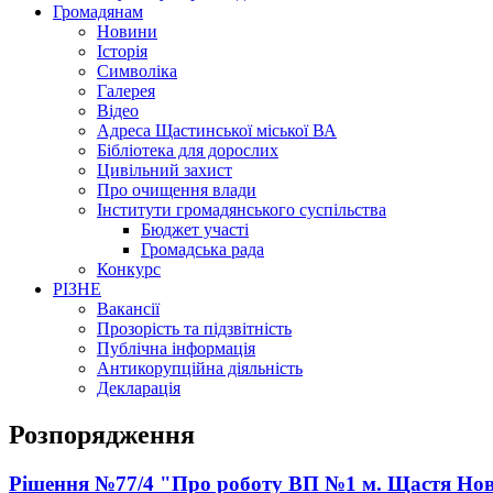
Громадянам
Новини
Історія
Символіка
Галерея
Відео
Адреса Щастинської міської ВА
Бібліотека для дорослих
Цивільний захист
Про очищення влади
Інститути громадянського суспільства
Бюджет участі
Громадська рада
Конкурс
РІЗНЕ
Вакансії
Прозорість та підзвітність
Публічна інформація
Антикорупційна діяльність
Декларація
Розпорядження
Рішення №77/4 "Про роботу ВП №1 м. Щастя Нов