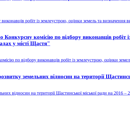
виконавців робіт із землеустрою, оцінки земель та визначення в
Конкурсну комісію по відбору виконавців робіт із
адах у місті Щастя"
ісію по відбору виконавців робіт із землеустрою, оцінки земел
звитку земельних відносин на території Щастинськ
них відносин на території Щастинської міської ради на 2016 – 