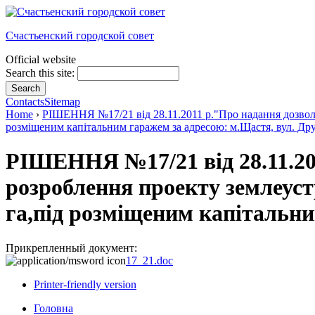
Счастьенский городской совет
Official website
Search this site:
Contacts
Sitemap
Home
›
РІШЕННЯ №17/21 від 28.11.2011 р."Про надання дозволу
розміщеним капітальним гаражем за адресою: м.Щастя, вул. Др
РІШЕННЯ №17/21 від 28.11.201
розроблення проекту землеуст
га,під розміщеним капітальни
Прикрепленный документ:
17_21.doc
Printer-friendly version
Головна