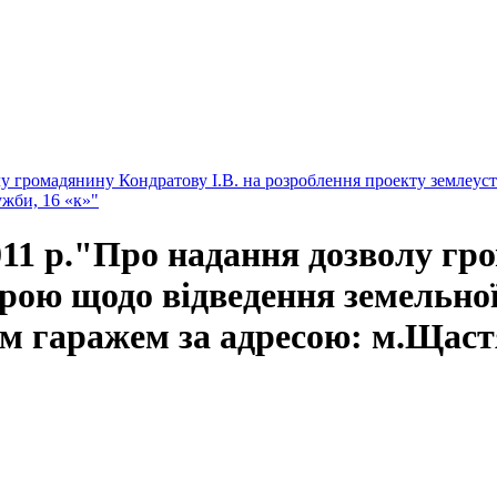
 громадянину Кондратову І.В. на розроблення проекту землеустр
ужби, 16 «к»"
1 р."Про надання дозволу гро
рою щодо відведення земельної
м гаражем за адресою: м.Щастя