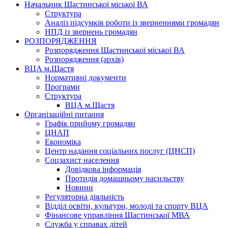
Начальник Щастинської міської ВА
Структура
Аналіз підсумків роботи із зверненнями громадян
НПД із звернень громадян
РОЗПОРЯДЖЕННЯ
Розпорядження Щастинської міської ВА
Розпорядження (архів)
ВЦА м.Щастя
Нормативні документи
Програми
Структура
ВЦА м.Щастя
Організаційні питання
Графік прийому громадян
ЦНАП
Економіка
Центр надання соціальних послуг (ЦНСП)
Соцзахист населення
Довідкова інформація
Протидія домашньому насильству
Новини
Регуляторна діяльність
Відділ освіти, культури, молоді та спорту ВЦА
Фінансове управління Щастинської МВА
Служба у справах дітей