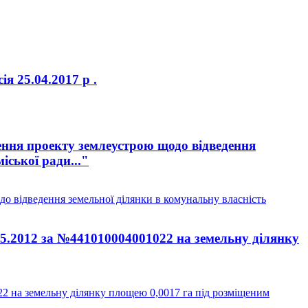
я 25.04.2017 р .
ння проекту землеустрою щодо відведення
іської ради..."
о відведення земельної ділянки в комунальну власність
.05.2012 за №441010004001022 на земельну ділянку
22 на земельну ділянку площею 0,0017 га під розміщеним