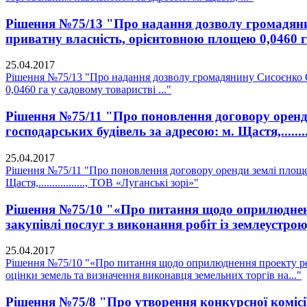
Рішення №75/13 "Про надання дозволу громадянин
приватну власність, орієнтовною площею 0,0460 га
25.04.2017
Рішення №75/13 "Про надання дозволу громадянину Сисоєнко О.
0,0460 га у садовому товаристві ..."
Рішення №75/11 "Про поновлення договору оренди
господарських будівель за адресою: м. Щастя,........
25.04.2017
Рішення №75/11 "Про поновлення договору оренди землі площею 
Щастя,................., ТОВ «Луганські зорі»"
Рішення №75/10 "«Про питання щодо оприлюдненн
закупівлі послуг з виконання робіт із землеустро
25.04.2017
Рішення №75/10 "«Про питання щодо оприлюднення проекту регу
оцінки земель та визначення виконавця земельних торгів на..."
Рішення №75/8 "Про утворення конкурсної комісії