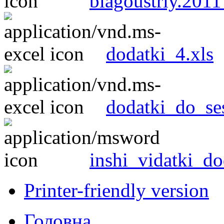
blagoustriy.201
dodatki_4.xls
dodatki_do_se
inshi_vidatki_d
Printer-friendly version
Головна