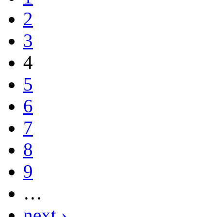
2
3
4
5
6
7
8
9
…
next ›