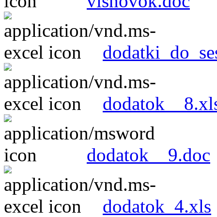
visnovok.doc
dodatki_do_se
dodatok__8.xl
dodatok__9.doc
dodatok_4.xls