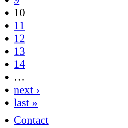
10
11
12
13
14
…
next ›
last »
Contact