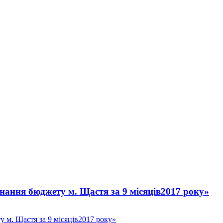
нання бюджету м. Щастя за 9 місяців2017 року»
 м. Щастя за 9 місяців2017 року»