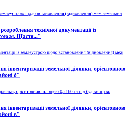
 землеустрою щодо встановлення (відновлення) меж земельної
озроблення технічної документації із
сою:м. Щастя..."
ентації із землеустрою щодо встановлення (відновлення) меж
я інвентаризації земельної ділянки, орієнтовною
айоні б"
ділянки, орієнтовною площею 0,2160 га під будівництво
я інвентаризації земельної ділянки, орієнтовною
айоні в"