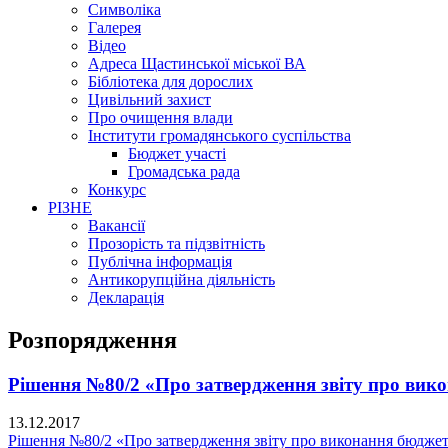
Символіка
Галерея
Відео
Адреса Щастинської міської ВА
Бібліотека для дорослих
Цивільний захист
Про очищення влади
Інститути громадянського суспільства
Бюджет участі
Громадська рада
Конкурс
РІЗНЕ
Вакансії
Прозорість та підзвітність
Публічна інформація
Антикорупційна діяльність
Декларація
Розпорядження
Рішення №80/2 «Про затвердження звіту про вико
13.12.2017
Рішення №80/2 «Про затвердження звіту про виконання бюджету