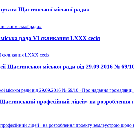
утата Щастинської міської ради»
ської міської ради»
міська рада VI скликання LXXX сесія
VI скликання LXXX сесія
сії Щастинської міської ради від 29.09.2016 № 69/
ї міської ради від 29.09.2016 № 69/10 «Про надання громадянці Л
астинський професійний ліцей» на розроблення пр
офесійний ліцей» на розроблення проекту землеустрою щодо від