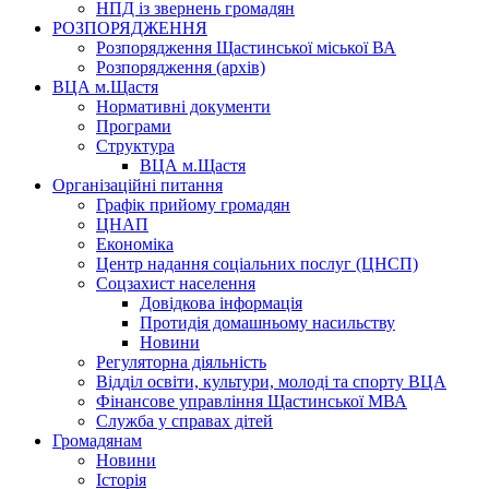
НПД із звернень громадян
РОЗПОРЯДЖЕННЯ
Розпорядження Щастинської міської ВА
Розпорядження (архів)
ВЦА м.Щастя
Нормативні документи
Програми
Структура
ВЦА м.Щастя
Організаційні питання
Графік прийому громадян
ЦНАП
Економіка
Центр надання соціальних послуг (ЦНСП)
Соцзахист населення
Довідкова інформація
Протидія домашньому насильству
Новини
Регуляторна діяльність
Відділ освіти, культури, молоді та спорту ВЦА
Фінансове управління Щастинської МВА
Служба у справах дітей
Громадянам
Новини
Історія