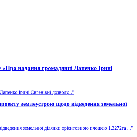
10 «Про надання громадянці Лапенко Ірині
апенко Ірині Євгенівні дозволу..."
оекту землеустрою щодо відведення земельної
ведення земельної ділянки орієнтовною площею 1,3272га ..."