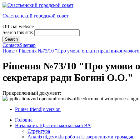
Счастьенский городской совет
Official website
Search this site:
Contacts
Sitemap
Home
›
Рішення №73/10 "Про умови оплати праці виконуючого о
Рішення №73/10 "Про умови оп
секретаря ради Богині О.О."
Прикрепленный документ:
Printer-friendly version
Головна
Начальник Щастинської міської ВА
Структура
Аналіз підсумків роботи із зверненнями громадян