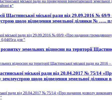
тинської міської ради на проведення інвентаризації земельної 
айоні в"
сії Щастинської міської ради від 29.09.2016 № 69
устрою щодо відведення земельної ділянки № ….. п
ої міської ради від 29.09.2016 № 69/9 «Про надання громадянин
0,0405га для "
озвитку земельних відносин на території Щастинсь
ьних відносин на території Щастинської міської ради на 2016 –
стинської міської ради від 20.04.2017 № 75/14 «П
 землеустрою щодо відведення земельної ділянки в
ької ради від 20.04.2017 № 75/14 «Про надання дозволу виконавч
."