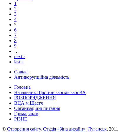
1
2
3
4
5
6
7
8
9
…
next ›
last »
Contact
Антикорупційна діяльність
Головна
Начальник Щастинської міської ВА
РОЗПОРЯДЖЕННЯ
ВЦА м.Щастя
Організаційні питання
Громадянам
РІЗНЕ
©
Створення сайту
.
Студія «Зіна дизайн»
,
Луганськ
, 2011