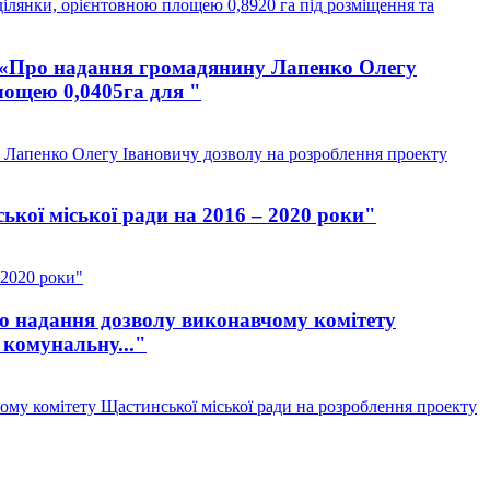
ділянки, орієнтовною площею 0,8920 га під розміщення та
/9 «Про надання громадянину Лапенко Олегу
лощею 0,0405га для "
у Лапенко Олегу Івановичу дозволу на розроблення проекту
кої міської ради на 2016 – 2020 роки"
 2020 роки"
ро надання дозволу виконавчому комітету
 комунальну..."
ому комітету Щастинської міської ради на розроблення проекту