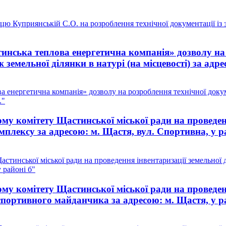
цю Куприянській С.О. на розроблення технічної документації із
ська теплова енергетична компанія» дозволу на р
земельної ділянки в натурі (на місцевості) за адре
енергетична компанія» дозволу на розроблення технічної докум
."
у комітету Щастинської міської ради на проведенн
мплексу за адресою: м. Щастя, вул. Спортивна, у р
тинської міської ради на проведення інвентаризації земельної 
 районі б"
у комітету Щастинської міської ради на проведенн
спортивного майданчика за адресою: м. Щастя, у р