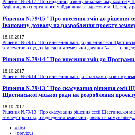
Рішення №79/17 "Про надання дозволу виконавчому комітету Щас
будівництво спортивного майданчика за адресою: м. Щастя, у р
Рішення №79/15 "Про внесення змін до рішення се
Івановичу дозволу на розроблення проекту земле
18.10.2017
Рішення №79/15 "Про внесення змін до рішення сесії Щастинськ
землеустрою щодо відведення земельної ділянки № ….. площею 
Рішення №79/14 "Про внесення змін до Програми р
18.10.2017
Рішення №79/14 "Про внесення змін до Програми розвитку земел
Рішення №79/13 "Про скасування рішення сесії Ща
Щастинської міської ради на розроблення проекту
18.10.2017
Рішення №79/13 "Про скасування рішення сесії Щастинської міс
землеустрою щодо відведення земельної ділянки в комунальну..
« first
‹ previous