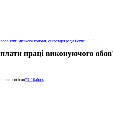
бов’язки міського голови, секретаря ради Богині О.О."
лати праці виконуючого обов’
73_10.docx