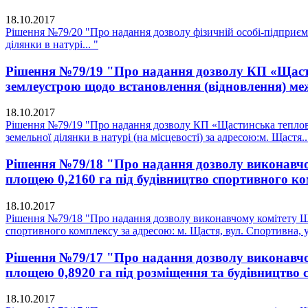
18.10.2017
Рішення №79/20 "Про надання дозволу фізичній особі-підприєм
ділянки в натурі... "
Рішення №79/19 "Про надання дозволу КП «Щастин
землеустрою щодо встановлення (відновлення) меж 
18.10.2017
Рішення №79/19 "Про надання дозволу КП «Щастинська теплова 
земельної ділянки в натурі (на місцевості) за адресою:м. Щастя..
Рішення №79/18 "Про надання дозволу виконавчом
площею 0,2160 га під будівництво спортивного ко
18.10.2017
Рішення №79/18 "Про надання дозволу виконавчому комітету Щас
спортивного комплексу за адресою: м. Щастя, вул. Спортивна, у
Рішення №79/17 "Про надання дозволу виконавчом
площею 0,8920 га під розміщення та будівництво 
18.10.2017