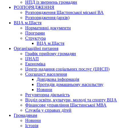
НПД із звернень громадян
РОЗПОРЯДЖЕННЯ
Розпорядження Щастинської міської ВА
Розпорядження (архів)
ВЦА м.Щастя
Нормативні документи
Програми
Структура
ВЦА м.Щастя
Організаційні питання
Графік прийому громадян
ЦНАП
Економіка
Центр надання соціальних послуг (ЦНСП)
Соцзахист населення
Довідкова інформація
Протидія домашньому насильству
Новини
Регуляторна діяльність
Відділ освіти, культури, молоді та спорту ВЦА
Фінансове управління Щастинської МВА
Служба у справах дітей
Громадянам
Новини
Історія