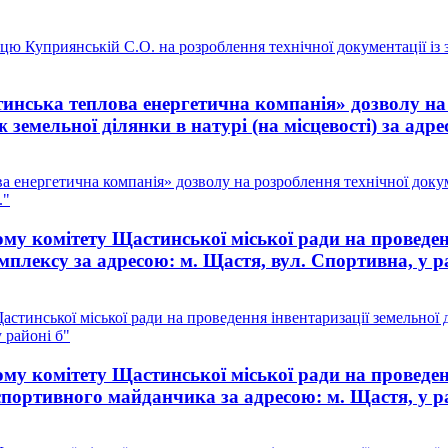
цю Куприянській С.О. на розроблення технічної документації із
ська теплова енергетична компанія» дозволу на р
земельної ділянки в натурі (на місцевості) за адре
енергетична компанія» дозволу на розроблення технічної докум
."
у комітету Щастинської міської ради на проведенн
мплексу за адресою: м. Щастя, вул. Спортивна, у р
тинської міської ради на проведення інвентаризації земельної 
 районі б"
у комітету Щастинської міської ради на проведенн
спортивного майданчика за адресою: м. Щастя, у р