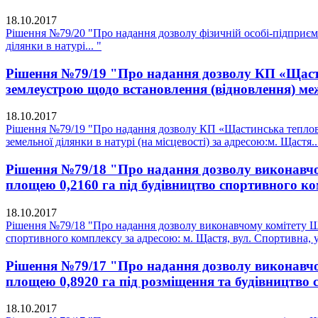
18.10.2017
Рішення №79/20 "Про надання дозволу фізичній особі-підприєм
ділянки в натурі... "
Рішення №79/19 "Про надання дозволу КП «Щастин
землеустрою щодо встановлення (відновлення) меж 
18.10.2017
Рішення №79/19 "Про надання дозволу КП «Щастинська теплова 
земельної ділянки в натурі (на місцевості) за адресою:м. Щастя..
Рішення №79/18 "Про надання дозволу виконавчом
площею 0,2160 га під будівництво спортивного ко
18.10.2017
Рішення №79/18 "Про надання дозволу виконавчому комітету Щас
спортивного комплексу за адресою: м. Щастя, вул. Спортивна, у
Рішення №79/17 "Про надання дозволу виконавчом
площею 0,8920 га під розміщення та будівництво 
18.10.2017