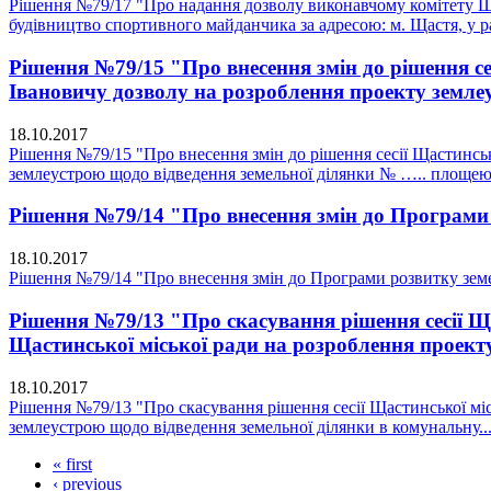
Рішення №79/17 "Про надання дозволу виконавчому комітету Щас
будівництво спортивного майданчика за адресою: м. Щастя, у р
Рішення №79/15 "Про внесення змін до рішення се
Івановичу дозволу на розроблення проекту земле
18.10.2017
Рішення №79/15 "Про внесення змін до рішення сесії Щастинськ
землеустрою щодо відведення земельної ділянки № ….. площею 
Рішення №79/14 "Про внесення змін до Програми р
18.10.2017
Рішення №79/14 "Про внесення змін до Програми розвитку земел
Рішення №79/13 "Про скасування рішення сесії Ща
Щастинської міської ради на розроблення проекту
18.10.2017
Рішення №79/13 "Про скасування рішення сесії Щастинської міс
землеустрою щодо відведення земельної ділянки в комунальну..
« first
‹ previous