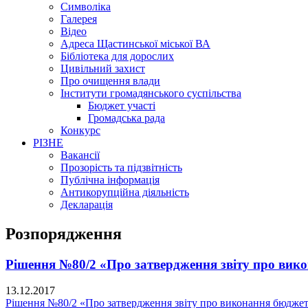
Символіка
Галерея
Відео
Адреса Щастинської міської ВА
Бібліотека для дорослих
Цивільний захист
Про очищення влади
Інститути громадянського суспільства
Бюджет участі
Громадська рада
Конкурс
РІЗНЕ
Вакансії
Прозорість та підзвітність
Публічна інформація
Антикорупційна діяльність
Декларація
Розпорядження
Рішення №80/2 «Про затвердження звіту про вико
13.12.2017
Рішення №80/2 «Про затвердження звіту про виконання бюджету