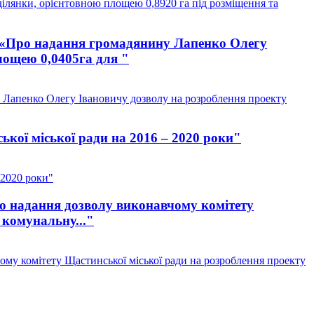
ділянки, орієнтовною площею 0,8920 га під розміщення та
/9 «Про надання громадянину Лапенко Олегу
лощею 0,0405га для "
у Лапенко Олегу Івановичу дозволу на розроблення проекту
кої міської ради на 2016 – 2020 роки"
 2020 роки"
ро надання дозволу виконавчому комітету
 комунальну..."
ому комітету Щастинської міської ради на розроблення проекту