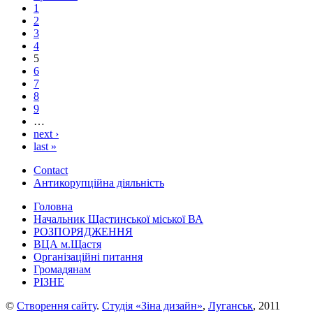
1
2
3
4
5
6
7
8
9
…
next ›
last »
Contact
Антикорупційна діяльність
Головна
Начальник Щастинської міської ВА
РОЗПОРЯДЖЕННЯ
ВЦА м.Щастя
Організаційні питання
Громадянам
РІЗНЕ
©
Створення сайту
.
Студія «Зіна дизайн»
,
Луганськ
, 2011