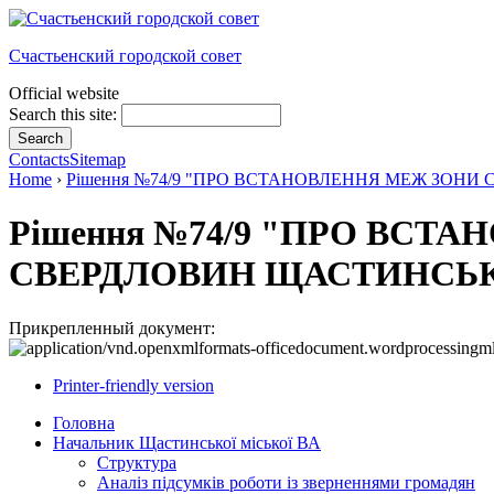
Счастьенский городской совет
Official website
Search this site:
Contacts
Sitemap
Home
›
Рішення №74/9 "ПРО ВСТАНОВЛЕННЯ МЕЖ ЗОН
Рішення №74/9 "ПРО ВСТ
СВЕРДЛОВИН ЩАСТИНСЬК
Прикрепленный документ:
Printer-friendly version
Головна
Начальник Щастинської міської ВА
Структура
Аналіз підсумків роботи із зверненнями громадян