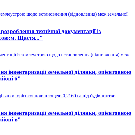
 землеустрою щодо встановлення (відновлення) меж земельної
озроблення технічної документації із
сою:м. Щастя..."
ентації із землеустрою щодо встановлення (відновлення) меж
я інвентаризації земельної ділянки, орієнтовною
айоні б"
ділянки, орієнтовною площею 0,2160 га під будівництво
я інвентаризації земельної ділянки, орієнтовною
айоні в"