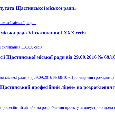
утата Щастинської міської ради»
ської міської ради»
міська рада VI скликання LXXX сесія
VI скликання LXXX сесія
сії Щастинської міської ради від 29.09.2016 № 69/
ї міської ради від 29.09.2016 № 69/10 «Про надання громадянці Л
астинський професійний ліцей» на розроблення пр
офесійний ліцей» на розроблення проекту землеустрою щодо від