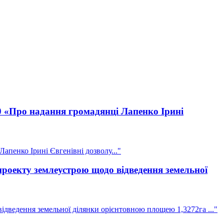
10 «Про надання громадянці Лапенко Ірині
апенко Ірині Євгенівні дозволу..."
оекту землеустрою щодо відведення земельної
ведення земельної ділянки орієнтовною площею 1,3272га ..."