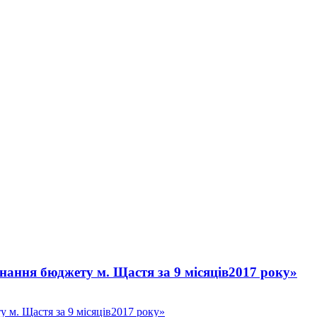
нання бюджету м. Щастя за 9 місяців2017 року»
 м. Щастя за 9 місяців2017 року»