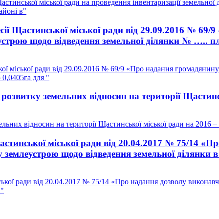
тинської міської ради на проведення інвентаризації земельної 
айоні в"
сії Щастинської міської ради від 29.09.2016 № 69
устрою щодо відведення земельної ділянки № ….. п
ої міської ради від 29.09.2016 № 69/9 «Про надання громадянин
0,0405га для "
озвитку земельних відносин на території Щастинсь
ьних відносин на території Щастинської міської ради на 2016 –
стинської міської ради від 20.04.2017 № 75/14 «П
 землеустрою щодо відведення земельної ділянки в
ької ради від 20.04.2017 № 75/14 «Про надання дозволу виконавч
."