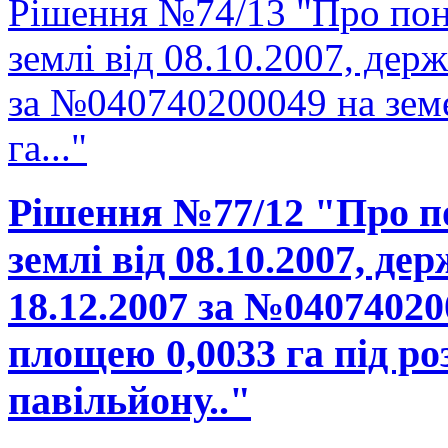
Рішення №74/13 "Про пон
землі від 08.10.2007, держ
за №040740200049 на зем
га..."
Рішення №77/12 "Про п
землі від 08.10.2007, де
18.12.2007 за №04074020
площею 0,0033 га під р
павільйону.."