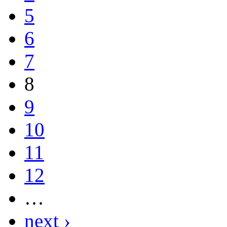
5
6
7
8
9
10
11
12
…
next ›