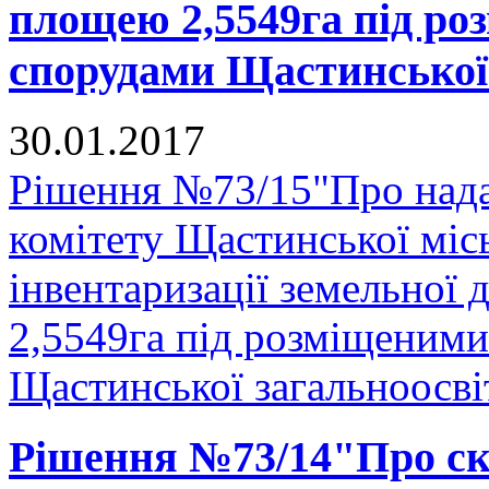
площею 2,5549га під ро
спорудами Щастинської 
30.01.2017
Рішення №73/15"Про нада
комітету Щастинської міс
інвентаризації земельної
2,5549га під розміщеними
Щастинської загальноосвіт
Рішення №73/14"Про ска