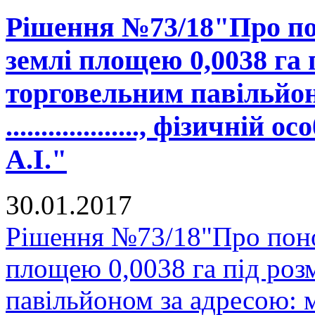
Рішення №73/18"Про по
землі площею 0,0038 га
торговельним павільйон
..................., фізичн
А.І."
30.01.2017
Рішення №73/18"Про поно
площею 0,0038 га під ро
павільйоном за адресою: м. Ща