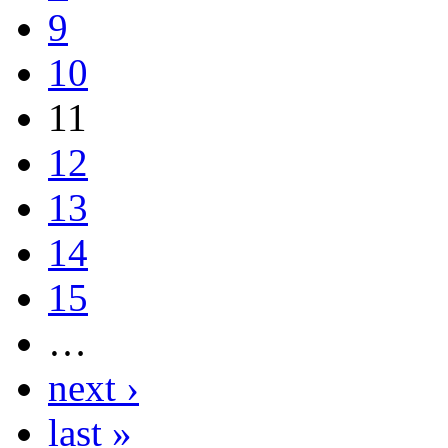
9
10
11
12
13
14
15
…
next ›
last »