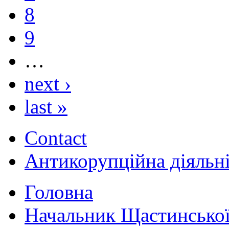
8
9
…
next ›
last »
Contact
Антикорупційна діяльн
Головна
Начальник Щастинської