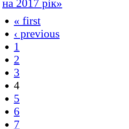
на 2017 рік»
« first
‹ previous
1
2
3
4
5
6
7