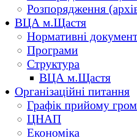
Розпорядження (архі
ВЦА м.Щастя
Нормативні докумен
Програми
Структура
ВЦА м.Щастя
Організаційні питання
Графік прийому гро
ЦНАП
Економіка