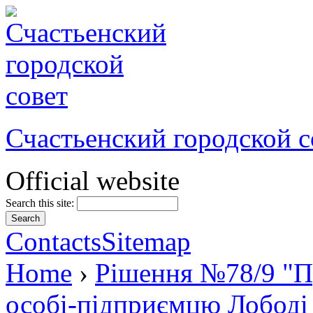
Счастьенский городской с
Official website
Search this site:
Contacts
Sitemap
Home
›
Рішення №78/9 "П
особі-підприємцю Лободі 