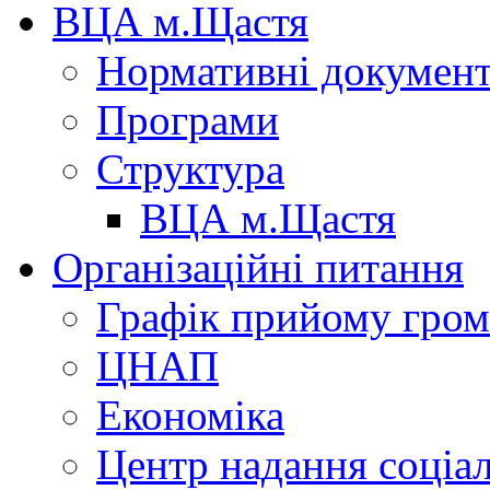
ВЦА м.Щастя
Нормативні докумен
Програми
Структура
ВЦА м.Щастя
Організаційні питання
Графік прийому гро
ЦНАП
Економіка
Центр надання соціа