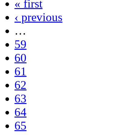
« first
‹ previous
…
59
60
61
62
63
64
65