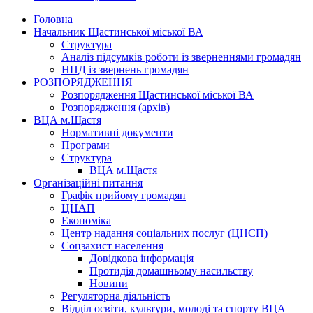
Головна
Начальник Щастинської міської ВА
Структура
Аналіз підсумків роботи із зверненнями громадян
НПД із звернень громадян
РОЗПОРЯДЖЕННЯ
Розпорядження Щастинської міської ВА
Розпорядження (архів)
ВЦА м.Щастя
Нормативні документи
Програми
Структура
ВЦА м.Щастя
Організаційні питання
Графік прийому громадян
ЦНАП
Економіка
Центр надання соціальних послуг (ЦНСП)
Соцзахист населення
Довідкова інформація
Протидія домашньому насильству
Новини
Регуляторна діяльність
Відділ освіти, культури, молоді та спорту ВЦА