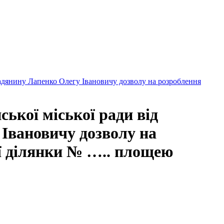
мадянину Лапенко Олегу Івановичу дозволу на розроблення
ької міської ради від
 Івановичу дозволу на
ї ділянки № ….. площею