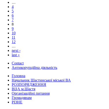
…
4
5
6
7
8
9
10
11
12
…
next ›
last »
Contact
Антикорупційна діяльність
Головна
Начальник Щастинської міської ВА
РОЗПОРЯДЖЕННЯ
ВЦА м.Щастя
Організаційні питання
Громадянам
РІЗНЕ