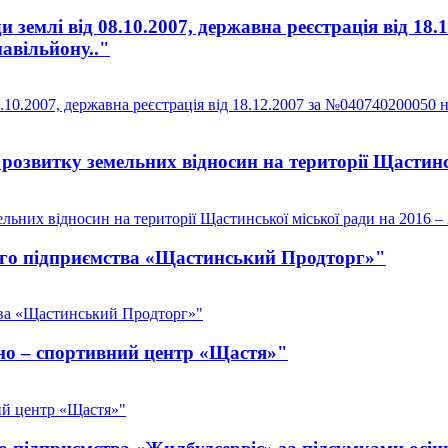
землі від 08.10.2007, державна реєстрація від 18.
авільйону.."
10.2007, державна реєстрація від 18.12.2007 за №040740200050 
озвитку земельних відносин на території Щастинсь
ьних відносин на території Щастинської міської ради на 2016 –
ого підприємства «Щастинський Продторг»"
тва «Щастинський Продторг»"
но – спортивний центр «Щастя»"
ий центр «Щастя»"