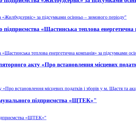
 підприємства «Жилбудсервіс» за підсумками осінн
 «Жилбудсервіс» за підсумками осінньо – зимового періоду"
о підприємства «Щастинська теплова енергетична 
 «Щастинська теплова енергетична компанія» за підсумками осі
торного акту «Про встановлення місцевих податків
Про встановлення місцевих податків і зборів у м. Щастя та акц
комунального підприємства «ЩТЕК»"
підприємства «ЩТЕК»"