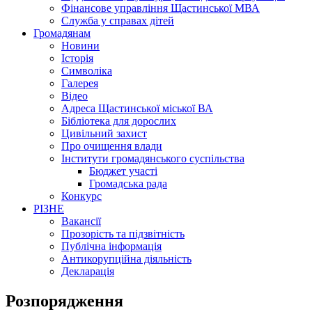
Фінансове управління Щастинської МВА
Служба у справах дітей
Громадянам
Новини
Історія
Символіка
Галерея
Відео
Адреса Щастинської міської ВА
Бібліотека для дорослих
Цивільний захист
Про очищення влади
Інститути громадянського суспільства
Бюджет участі
Громадська рада
Конкурс
РІЗНЕ
Вакансії
Прозорість та підзвітність
Публічна інформація
Антикорупційна діяльність
Декларація
Розпорядження