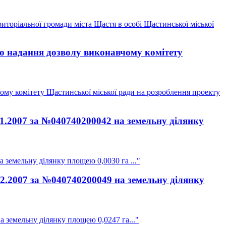
иторіальної громади міста Щастя в особі Щастинської міської
ро надання дозволу виконавчому комітету
ому комітету Щастинської міської ради на розроблення проекту
11.2007 за №040740200042 на земельну ділянку
 земельну ділянку площею 0,0030 га ..."
12.2007 за №040740200049 на земельну ділянку
а земельну ділянку площею 0,0247 га..."