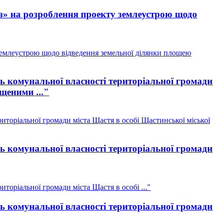
з» на розроблення проекту землеустрою щодо
землеустрою щодо відведення земельної ділянки площею
ль комунальної власності територіальної громади
щеними ..."
иторіальної громади міста Щастя в особі Щастинської міської
ль комунальної власності територіальної громади
торіальної громади міста Щастя в особі ..."
ль комунальної власності територіальної громади