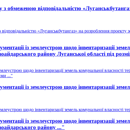
у з обмеженою відповідальністю «Луганськбутанга
 відповідальністю «Луганськбутангаз» на розроблення проекту 
ментації із землеустрою щодо інвентаризації земе
воайдарського району Луганської області під розмі
млеустрою щодо інвентаризації земель комунальної власності тер
ми ..."
ментації із землеустрою щодо інвентаризації земе
млеустрою щодо інвентаризації земель комунальної власності тери
ментації із землеустрою щодо інвентаризації земе
воайдарського району ..."