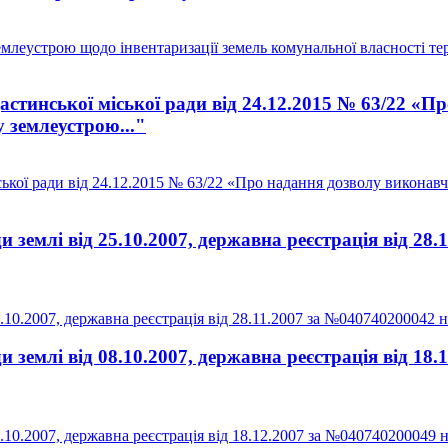
млеустрою щодо інвентаризації земель комунальної власності тер
стинської міської ради від 24.12.2015 № 63/22 «П
 землеустрою..."
ької ради від 24.12.2015 № 63/22 «Про надання дозволу виконавч
землі від 25.10.2007, державна реєстрація від 28.
0.2007, державна реєстрація від 28.11.2007 за №040740200042 на
землі від 08.10.2007, державна реєстрація від 18.
10.2007, державна реєстрація від 18.12.2007 за №040740200049 н