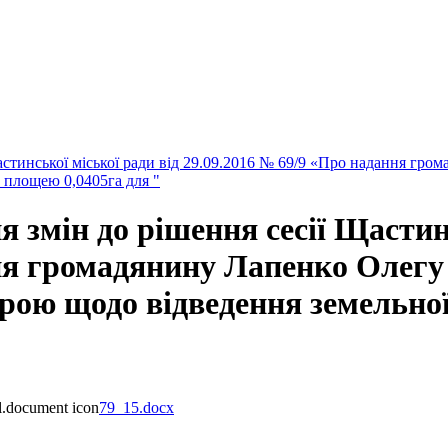
астинської міської ради від 29.09.2016 № 69/9 «Про надання гро
 площею 0,0405га для "
 змін до рішення сесії Щастинс
ня громадянину Лапенко Олегу
трою щодо відведення земельно
79_15.docx