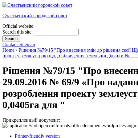
Счастьенский городской совет
Official website
Search this site:
Contacts
Sitemap
Home
›
Рішення №79/15 "Про внесення змін до рішення сесії Щ
проекту землеустрою щодо відведення земельної ділянки № …..
Рішення №79/15 "Про внесення
29.09.2016 № 69/9 «Про надан
розроблення проекту землеус
0,0405га для "
Прикрепленный документ:
Printer-friendly version