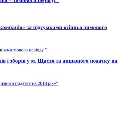
ьо – зимового періоду"
компанія» за підсумками осінньо-зимового
нньо-зимового періоду "
 і зборів у м. Щастя та акцизного податку на
изного податку на 2018 рік»"