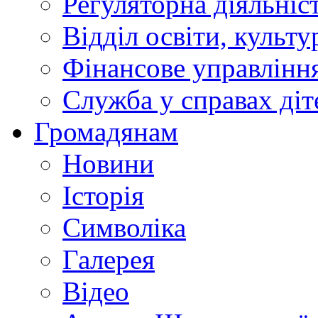
Регуляторна діяльніс
Відділ освіти, культ
Фінансове управлін
Служба у справах діт
Громадянам
Новини
Історія
Символіка
Галерея
Відео