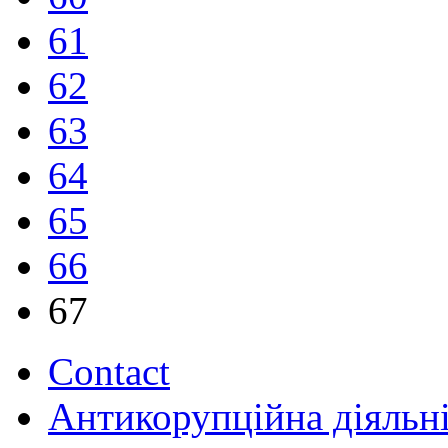
61
62
63
64
65
66
67
Contact
Антикорупційна діяльн