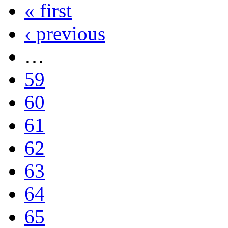
« first
‹ previous
…
59
60
61
62
63
64
65