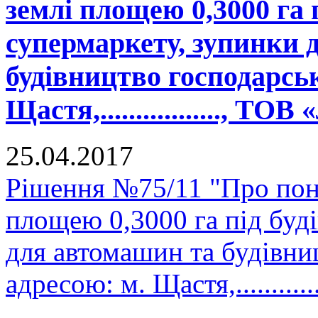
землі площею 0,3000 га 
супермаркету, зупинки 
будівництво господарськ
Щастя,................., ТО
25.04.2017
Рішення №75/11 "Про пон
площею 0,3000 га під буд
для автомашин та будівни
адресою: м. Щастя,..........