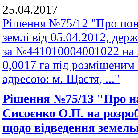
25.04.2017
Рішення №75/12 "Про пон
землі від 05.04.2012, держ
за №441010004001022 на 
0,0017 га під розміщеним
адресою: м. Щастя, ..."
Рішення №75/13 "Про н
Сисоєнко О.П. на розро
щодо відведення земельно