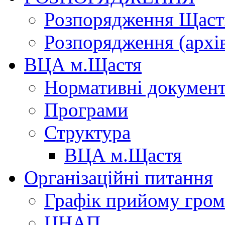
Розпорядження Щасти
Розпорядження (архі
ВЦА м.Щастя
Нормативні докумен
Програми
Структура
ВЦА м.Щастя
Організаційні питання
Графік прийому гро
ЦНАП