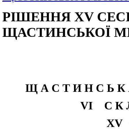
РІШЕННЯ XV СЕС
ЩАСТИНСЬКОЇ МІ
Щ А С Т И Н С Ь К
VI
С К Л
Х
V
С