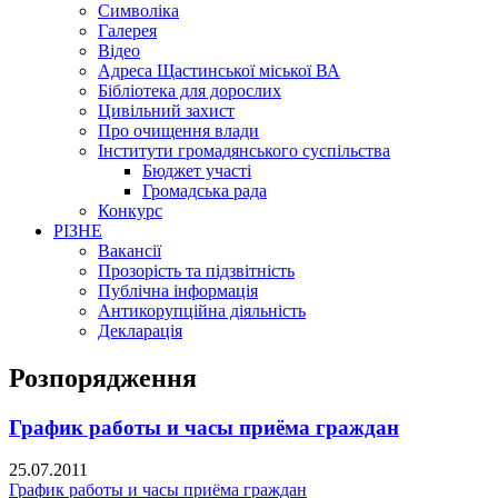
Символіка
Галерея
Відео
Адреса Щастинської міської ВА
Бібліотека для дорослих
Цивільний захист
Про очищення влади
Інститути громадянського суспільства
Бюджет участі
Громадська рада
Конкурс
РІЗНЕ
Вакансії
Прозорість та підзвітність
Публічна інформація
Антикорупційна діяльність
Декларація
Розпорядження
График работы и часы приёма граждан
25.07.2011
График работы и часы приёма граждан