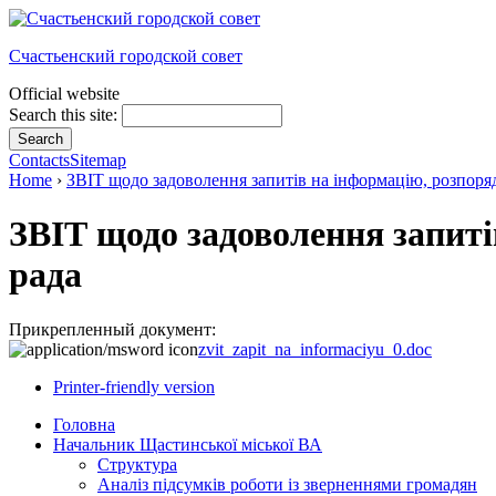
Счастьенский городской совет
Official website
Search this site:
Contacts
Sitemap
Home
›
ЗВІТ щодо задоволення запитів на інформацію, розпоря
ЗВІТ щодо задоволення запиті
рада
Прикрепленный документ:
zvit_zapit_na_informaciyu_0.doc
Printer-friendly version
Головна
Начальник Щастинської міської ВА
Структура
Аналіз підсумків роботи із зверненнями громадян