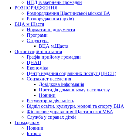
НПД із звернень громадян
РОЗПОРЯДЖЕННЯ
Розпорядження Щастинської міської ВА
Розпорядження (архів)
ВЦА м.Щастя
Нормативні документи
Програми
Структура
ВЦА м.Щастя
Організаційні питання
Графік прийому громадян
ЦНАП
Економіка
Центр надання соціальних послуг (ЦНСП)
Соцзахист населення
Довідкова інформація
Протидія домашньому насильству
Новини
Регуляторна діяльність
Відділ освіти, культури, молоді та спорту ВЦА
Фінансове управління Щастинської МВА
Служба у справах дітей
Громадянам
Новини
Історія