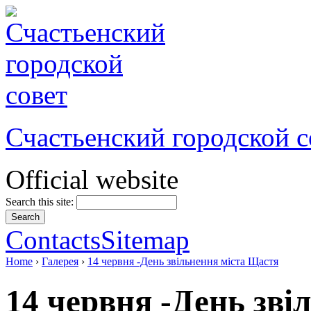
Счастьенский городской с
Official website
Search this site:
Contacts
Sitemap
Home
›
Галерея
›
14 червня -День звільнення міста Щастя
14 червня -День зві