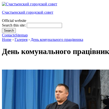
Счастьенский городской совет
Official website
Search this site:
Contacts
Sitemap
Home
›
Галерея
›
День комунального працівника
День комунального працівни