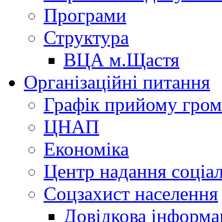
Програми
Структура
ВЦА м.Щастя
Організаційні питання
Графік прийому гро
ЦНАП
Економіка
Центр надання соціа
Соцзахист населення
Довідкова інформа