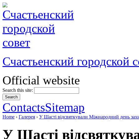
Счастьенский городской с
Official website
Search this site:
Contacts
Sitemap
Home
›
Галерея
›
У Щасті відсвяткували Міжнародний день захи
У Щасті відсвяткув