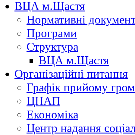
ВЦА м.Щастя
Нормативні докумен
Програми
Структура
ВЦА м.Щастя
Організаційні питання
Графік прийому гро
ЦНАП
Економіка
Центр надання соціа