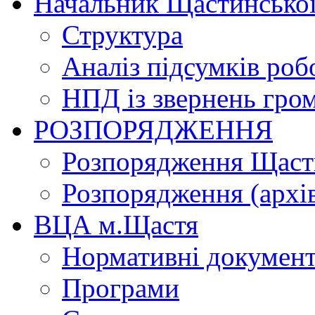
Начальник Щастинської
Структура
Аналіз підсумків роб
НПД із звернень гро
РОЗПОРЯДЖЕННЯ
Розпорядження Щасти
Розпорядження (архі
ВЦА м.Щастя
Нормативні докумен
Програми