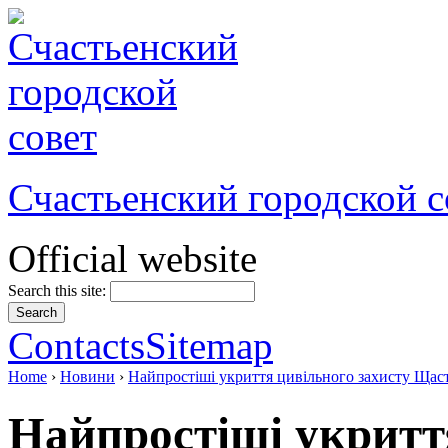
Счастьенский городской с
Official website
Search this site:
Contacts
Sitemap
Home
›
Новини
›
Найпростіші укриття цивільного захисту Щаст
Найпростіші укритт