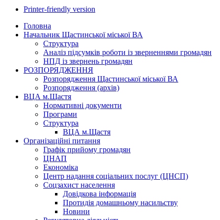
Printer-friendly version
Головна
Начальник Щастинської міської ВА
Структура
Аналіз підсумків роботи із зверненнями громадян
НПД із звернень громадян
РОЗПОРЯДЖЕННЯ
Розпорядження Щастинської міської ВА
Розпорядження (архів)
ВЦА м.Щастя
Нормативні документи
Програми
Структура
ВЦА м.Щастя
Організаційні питання
Графік прийому громадян
ЦНАП
Економіка
Центр надання соціальних послуг (ЦНСП)
Соцзахист населення
Довідкова інформація
Протидія домашньому насильству
Новини