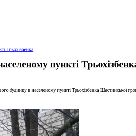
ті Трьохізбенка
населеному пункті Трьохізбенк
ового будинку в населеному пункті Трьохізбенка Щастинської гро