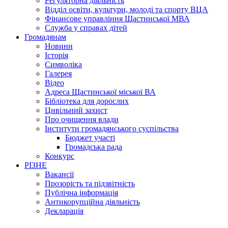
Регуляторна діяльність
Відділ освіти, культури, молоді та спорту ВЦА
Фінансове управління Щастинської МВА
Служба у справах дітей
Громадянам
Новини
Історія
Символіка
Галерея
Відео
Адреса Щастинської міської ВА
Бібліотека для дорослих
Цивільний захист
Про очищення влади
Інститути громадянського суспільства
Бюджет участі
Громадська рада
Конкурс
РІЗНЕ
Вакансії
Прозорість та підзвітність
Публічна інформація
Антикорупційна діяльність
Декларація