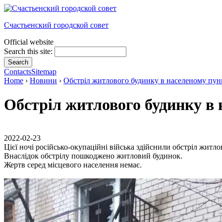
Счастьенский городской совет
Official website
Search this site:
Contacts
Sitemap
Home
›
Новини
›
Обстріл житлового будинку в населеному пунк
Обстріл житлового будинку в 
2022-02-23
Цієї ночі російсько-окупаційні війська здійснили обстріл житл
Внаслідок обстрілу пошкоджено житловий будинок.
Жертв серед місцевого населення немає.