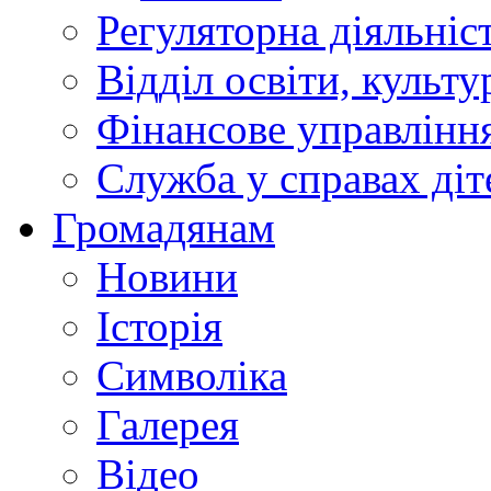
Регуляторна діяльніс
Відділ освіти, культ
Фінансове управлін
Служба у справах діт
Громадянам
Новини
Історія
Символіка
Галерея
Відео