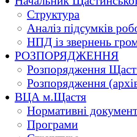
Начальник Щастинської
Структура
Аналіз підсумків роб
НПД із звернень гро
РОЗПОРЯДЖЕННЯ
Розпорядження Щасти
Розпорядження (архі
ВЦА м.Щастя
Нормативні докумен
Програми