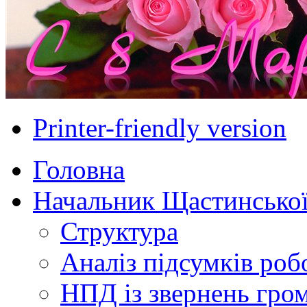
Printer-friendly version
Головна
Начальник Щастинської
Структура
Аналіз підсумків роб
НПД із звернень гро