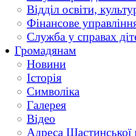
Відділ освіти, культ
Фінансове управлін
Служба у справах діт
Громадянам
Новини
Історія
Символіка
Галерея
Відео
Адреса Щастинської 