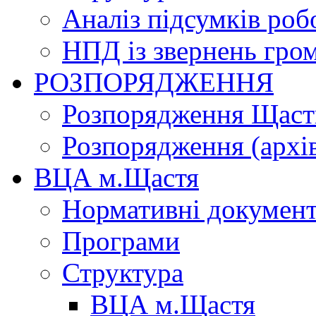
Аналіз підсумків роб
НПД із звернень гро
РОЗПОРЯДЖЕННЯ
Розпорядження Щасти
Розпорядження (архі
ВЦА м.Щастя
Нормативні докумен
Програми
Структура
ВЦА м.Щастя