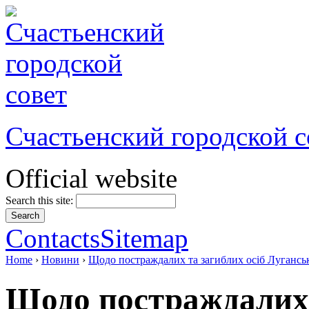
Счастьенский городской с
Official website
Search this site:
Contacts
Sitemap
Home
›
Новини
›
Щодо постраждалих та загиблих осіб Лугансько
Щодо постраждалих 