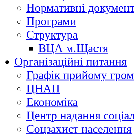
Нормативні докумен
Програми
Структура
ВЦА м.Щастя
Організаційні питання
Графік прийому гро
ЦНАП
Економіка
Центр надання соціа
Соцзахист населення