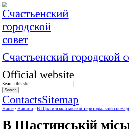
Счастьенский городской с
Official website
Search this site:
Contacts
Sitemap
Home
›
Новини
›
В Щастинській міській територіальній грома
В Щастинській місь