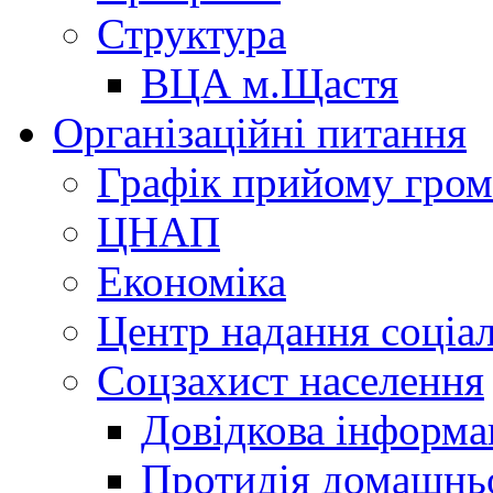
Структура
ВЦА м.Щастя
Організаційні питання
Графік прийому гро
ЦНАП
Економіка
Центр надання соціа
Соцзахист населення
Довідкова інформа
Протидія домашнь