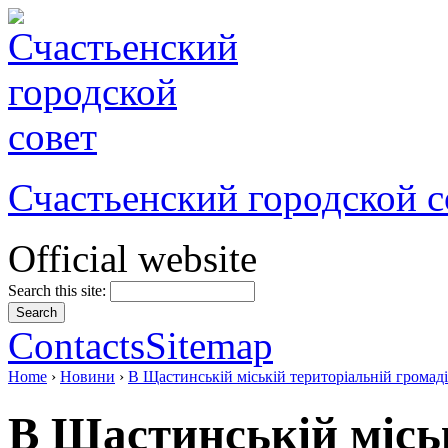
Счастьенский городской с
Official website
Search this site:
Contacts
Sitemap
Home
›
Новини
›
В Щастинській міській територіальній громад
В Щастинській місь