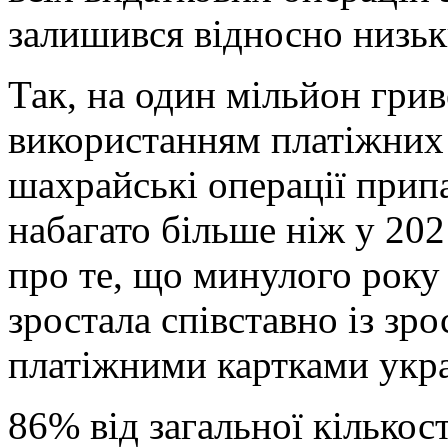
залишився відносно низьк
Так, на один мільйон грив
використанням платіжних к
шахрайські операції прип
набагато більше ніж у 2021
про те, що минулого року 
зростала співставно із зр
платіжними картками укра
86% від загальної кількос