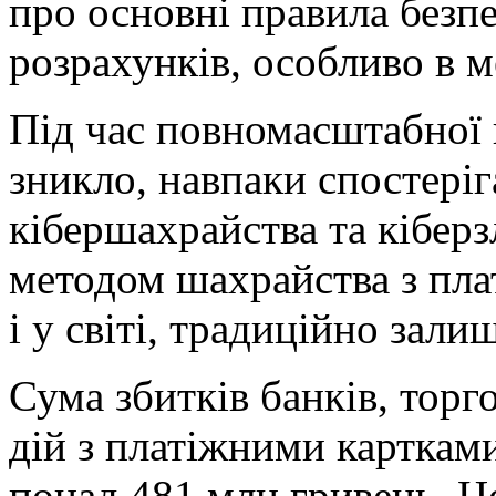
про основні правила безпе
розрахунків, особливо в м
Під час повномасштабної 
зникло, навпаки спостері
кібершахрайства та кібер
методом шахрайства з пла
і у світі, традиційно зали
Сума збитків банків, торго
дій з платіжними карткам
понад 481 млн гривень. Ц