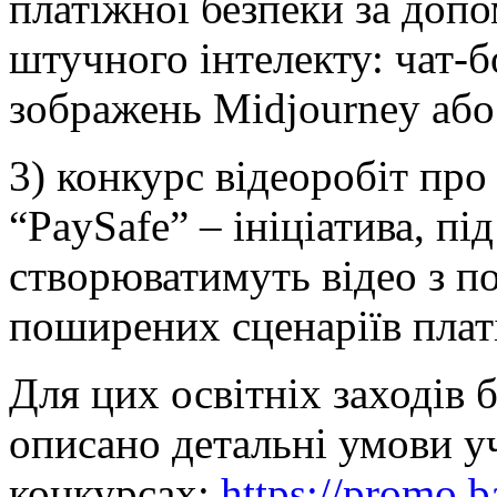
платіжної безпеки за допо
штучного інтелекту: чат-б
зображень Midjourney аб
3) конкурс відеоробіт пр
“PaySafe” – ініціатива, під
створюватимуть відео з по
поширених сценаріїв плат
Для цих освітніх заходів 
описано детальні умови уч
конкурсах:
https://promo.b