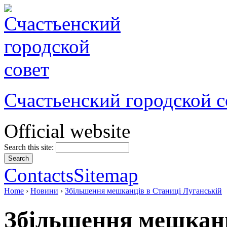
Счастьенский городской с
Official website
Search this site:
Contacts
Sitemap
Home
›
Новини
›
Збільшення мешканців в Станиці Луганській
Збільшення мешканц