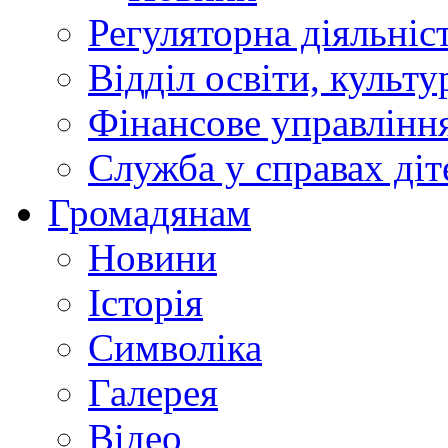
Регуляторна діяльніс
Відділ освіти, культ
Фінансове управлін
Служба у справах діт
Громадянам
Новини
Історія
Символіка
Галерея
Відео