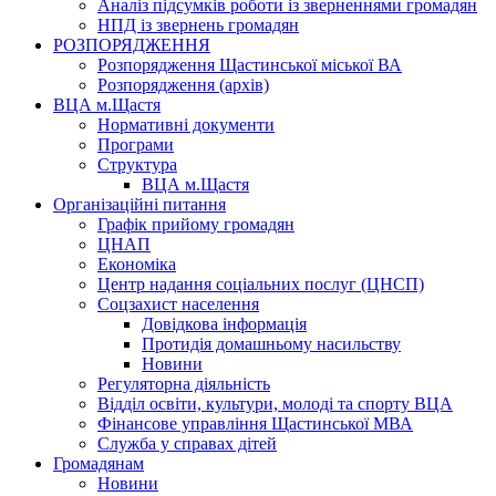
Аналіз підсумків роботи із зверненнями громадян
НПД із звернень громадян
РОЗПОРЯДЖЕННЯ
Розпорядження Щастинської міської ВА
Розпорядження (архів)
ВЦА м.Щастя
Нормативні документи
Програми
Структура
ВЦА м.Щастя
Організаційні питання
Графік прийому громадян
ЦНАП
Економіка
Центр надання соціальних послуг (ЦНСП)
Соцзахист населення
Довідкова інформація
Протидія домашньому насильству
Новини
Регуляторна діяльність
Відділ освіти, культури, молоді та спорту ВЦА
Фінансове управління Щастинської МВА
Служба у справах дітей
Громадянам
Новини