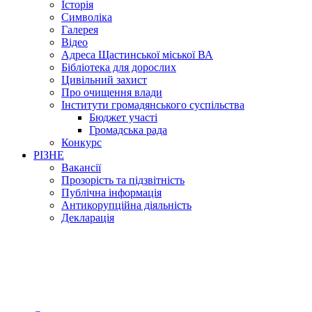
Історія
Символіка
Галерея
Відео
Адреса Щастинської міської ВА
Бібліотека для дорослих
Цивільний захист
Про очищення влади
Інститути громадянського суспільства
Бюджет участі
Громадська рада
Конкурс
РІЗНЕ
Вакансії
Прозорість та підзвітність
Публічна інформація
Антикорупційна діяльність
Декларація