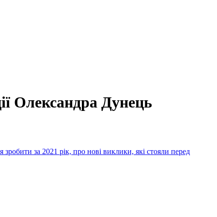
ції Олександра Дунець
 зробити за 2021 рік, про нові виклики, які стояли перед