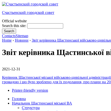
Счастьенский городской совет
Official website
Search this site:
Contacts
Sitemap
Home
›
Новини
›
Звіт керівника Щастинської військово-цивільн
Звіт керівника Щастинської в
2021-12-31
Керівник Щастинської міської військово-цивільної адміністраці
громадою і що було зроблено для їх подолання, про плани на 20
Printer-friendly version
Головна
Начальник Щастинської міської ВА
Структура