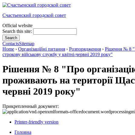
Счастьенский городской совет
Official website
Search this site:
Contacts
Sitemap
Home
›
Організаційні питання
›
Розпорядження
›
Рішення № 8 "
строкову військову службу у квітні-червні 2019 року"
Рішення № 8 "Про організацію
проживають на території Щаст
червні 2019 року"
Прикрепленный документ:
Printer-friendly version
Головна