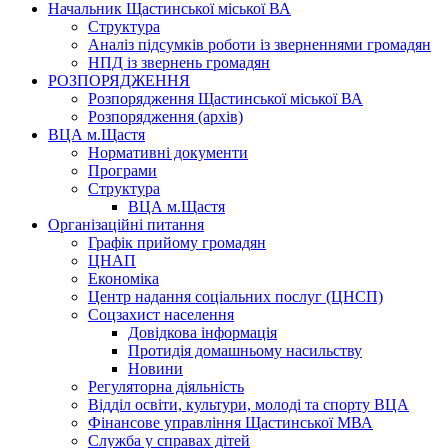
Начальник Щастинської міської ВА
Структура
Аналіз підсумків роботи із зверненнями громадян
НПД із звернень громадян
РОЗПОРЯДЖЕННЯ
Розпорядження Щастинської міської ВА
Розпорядження (архів)
ВЦА м.Щастя
Нормативні документи
Програми
Структура
ВЦА м.Щастя
Організаційні питання
Графік прийому громадян
ЦНАП
Економіка
Центр надання соціальних послуг (ЦНСП)
Соцзахист населення
Довідкова інформація
Протидія домашньому насильству
Новини
Регуляторна діяльність
Відділ освіти, культури, молоді та спорту ВЦА
Фінансове управління Щастинської МВА
Служба у справах дітей