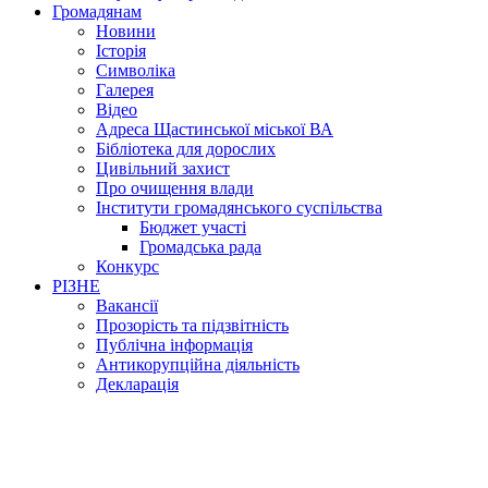
Громадянам
Новини
Історія
Символіка
Галерея
Відео
Адреса Щастинської міської ВА
Бібліотека для дорослих
Цивільний захист
Про очищення влади
Інститути громадянського суспільства
Бюджет участі
Громадська рада
Конкурс
РІЗНЕ
Вакансії
Прозорість та підзвітність
Публічна інформація
Антикорупційна діяльність
Декларація