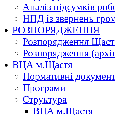
Аналіз підсумків роб
НПД із звернень гро
РОЗПОРЯДЖЕННЯ
Розпорядження Щасти
Розпорядження (архі
ВЦА м.Щастя
Нормативні докумен
Програми
Структура
ВЦА м.Щастя