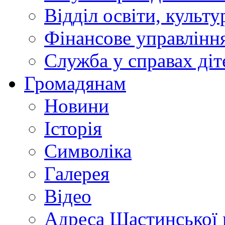
Відділ освіти, культ
Фінансове управлін
Служба у справах діт
Громадянам
Новини
Історія
Символіка
Галерея
Відео
Адреса Щастинської 