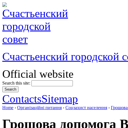
Счастьенский городской с
Official website
Search this site:
Contacts
Sitemap
Home
›
Організаційні питання
›
Соцзахист населення
›
Грошова
Грошова допомога 