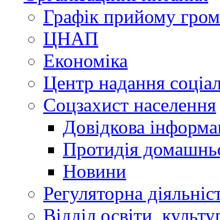
Графік прийому гро
ЦНАП
Економіка
Центр надання соціа
Соцзахист населення
Довідкова інформа
Протидія домашнь
Новини
Регуляторна діяльніс
Відділ освіти, культ