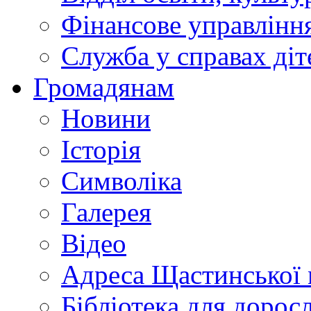
Фінансове управлін
Служба у справах діт
Громадянам
Новини
Історія
Символіка
Галерея
Відео
Адреса Щастинської 
Бібліотека для дорос