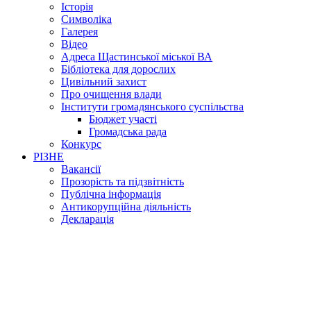
Історія
Символіка
Галерея
Відео
Адреса Щастинської міської ВА
Бібліотека для дорослих
Цивільний захист
Про очищення влади
Інститути громадянського суспільства
Бюджет участі
Громадська рада
Конкурс
РІЗНЕ
Вакансії
Прозорість та підзвітність
Публічна інформація
Антикорупційна діяльність
Декларація