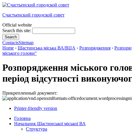
Счастьенский городской совет
Official website
Search this site:
Contacts
Sitemap
Home
›
Щастинська міська ВА/ВЦА
›
Розпорядження
›
Розпоряд
міського голови"
Розпорядження міського голов
період відсутності виконуючог
Прикрепленный документ:
Printer-friendly version
Головна
Начальник Щастинської міської ВА
Структура