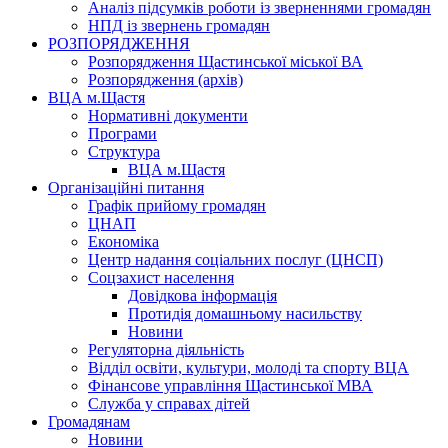
Аналіз підсумків роботи із зверненнями громадян
НПД із звернень громадян
РОЗПОРЯДЖЕННЯ
Розпорядження Щастинської міської ВА
Розпорядження (архів)
ВЦА м.Щастя
Нормативні документи
Програми
Структура
ВЦА м.Щастя
Організаційні питання
Графік прийому громадян
ЦНАП
Економіка
Центр надання соціальних послуг (ЦНСП)
Соцзахист населення
Довідкова інформація
Протидія домашньому насильству
Новини
Регуляторна діяльність
Відділ освіти, культури, молоді та спорту ВЦА
Фінансове управління Щастинської МВА
Служба у справах дітей
Громадянам
Новини